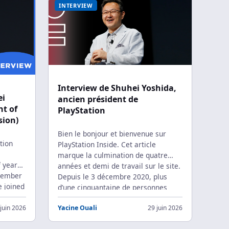
INTERVIEW
Interview de Shuhei Yoshida,
ei
ancien président de
nt of
PlayStation
sion)
Bien le bonjour et bienvenue sur
tion
PlayStation Inside. Cet article
marque la culmination de quatre
f years
années et demi de travail sur le site.
ecember
Depuis le 3 décembre 2020, plus
e joined
d’une cinquantaine de personnes
ree
sont passées dans l’équipe, nous
es… and
juin 2026
Yacine Ouali
29 juin 2026
avons publié trois magazines, deux
i
documentaires… et désormais cette