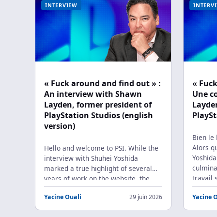
INTERVIEW
INTERV
« Fuck around and find out » :
« Fuck
An interview with Shawn
Une c
Layden, former president of
Layden
PlayStation Studios (english
PlaySt
version)
Bien le
Alors q
Hello and welcome to PSI. While the
Yoshida
interview with Shuhei Yoshida
culmina
marked a true highlight of several
travail 
years of work on the website, the
vous pr
article we are presenting today
Yacine Ouali
29 juin 2026
Yacine 
désorma
represents a continuation of that
quelque
effort. Over the past few months, we