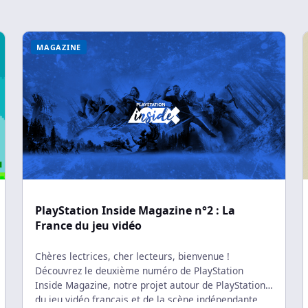
Yoshida, former president of
ié les interviews de grandes
PlayStation (Sony Interactive
alités du jeu vidéo, de Yuka
Entertainment) and a […]
a (compositrice […]
MAGAZINE
PlayStation Inside Magazine n°2 : La
France du jeu vidéo
Chères lectrices, cher lecteurs, bienvenue !
Découvrez le deuxième numéro de PlayStation
Inside Magazine, notre projet autour de PlayStation,
du jeu vidéo français et de la scène indépendante.