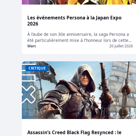
Les événements Persona à la Japan Expo
2026
À l’aube de son 30e anniversaire, la saga Persona a
été particulièrement mise à l’honneur lors de cette
édition de la Japan Expo, qui célébrait elle-même ses
Marc
20 juillet 2026
25 ans. Au programme : une exposition, des invités
prestigieux, des séances de dédicaces et plusieurs
conférences. Nous étions présents. Retour sur ces
CRITIQUE
quatre jours placés sous le […]
Assassin’s Creed Black Flag Resynced : le