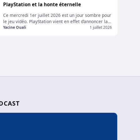
PlayStation et la honte éternelle
Ce mercredi 1er juillet 2026 est un jour sombre pour
le jeu vidéo. PlayStation vient en effet d’annoncer la
fin de la production de disques pour tous les jeux en
Yacine Ouali
1 juillet 2026
physique sortant sur ses consoles à partir de 2028.
Tous les jeux sortant sur PlayStation à partir du 1er
janvier 2028 seront donc en version […]
DCAST