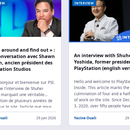
IEW
INTERVIEW
 around and find out » :
An interview with Shuh
onversation avec Shawn
Yoshida, former preside
, ancien président des
PlayStation (english ver
ation Studios
Hello and welcome to PlaySta
 bonjour et bienvenue sur PSI.
Inside. This article marks the
ue l’interview de Shuhei
culmination of four and a hal
 marquait une véritable
of work on the site. Since D
tion de plusieurs années de
3, 2020, over fifty people hav
sur le site, l’article que nous
the team, we’ve published th
oposons aujourd’hui incarne
magazines, two documentari
Ouali
29 juin 2026
Yacine Ouali
29 
is une continuité. Depuis
now this interview with Shuhe
s mois, nous avons en effet