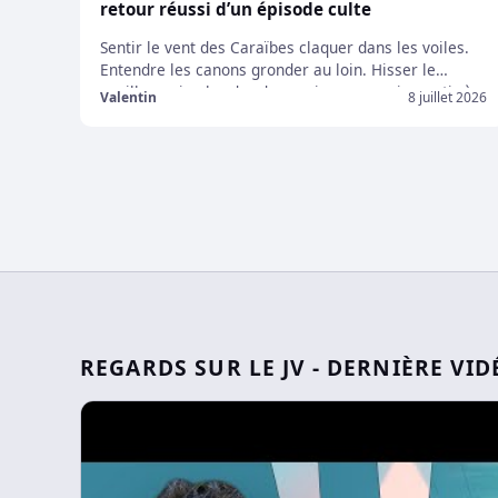
retour réussi d’un épisode culte
Sentir le vent des Caraïbes claquer dans les voiles.
Entendre les canons gronder au loin. Hisser le
pavillon noir, aborder des navires ennemis, partir à
Valentin
8 juillet 2026
la chasse aux trésors oubliés… et bâtir sa propre
légende sur les mers. Bienvenue dans ce test
d’Assassin’s Creed Black Flag Resynced, le retour d’un
des épisodes les plus cultes […]
REGARDS SUR LE JV - DERNIÈRE VID