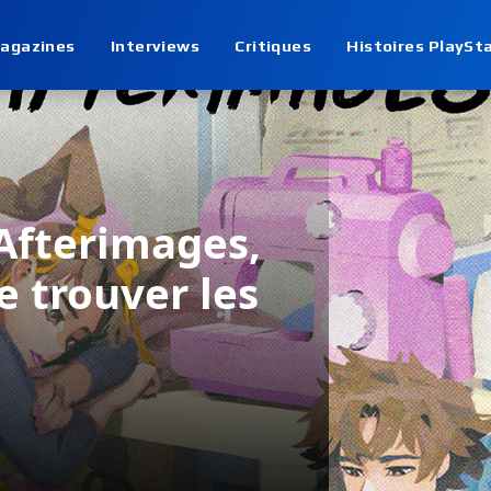
agazines
Interviews
Critiques
Histoires PlaySt
 Afterimages,
e trouver les