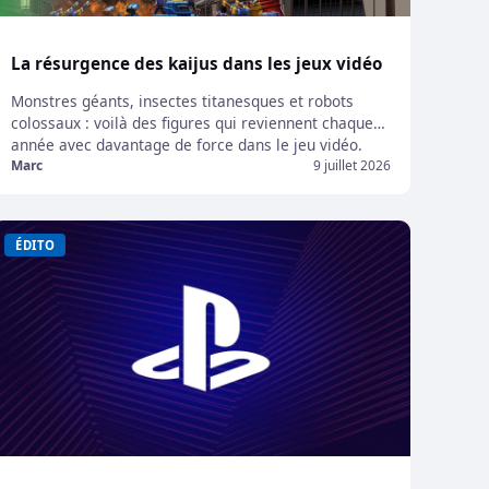
La résurgence des kaijus dans les jeux vidéo
Monstres géants, insectes titanesques et robots
colossaux : voilà des figures qui reviennent chaque
année avec davantage de force dans le jeu vidéo.
Alors que Godzilla s’apprête à dévaster San Francisco
Marc
9 juillet 2026
dans Sonic Racing: CrossWorlds et qu’Ultraman Zero
arrive dans GigaBash pour affronter Belial, le jeu
vidéo puise de plus en plus dans cette niche […]
ÉDITO