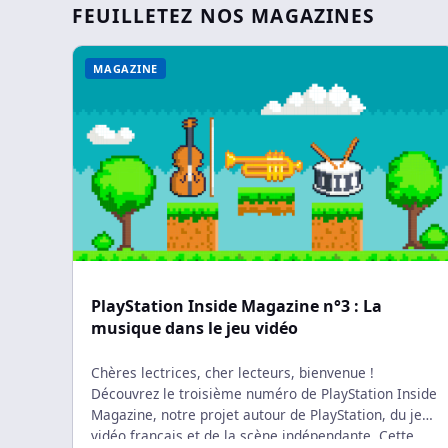
multipl
have conducted a series of
FEUILLETEZ NOS MAGAZINES
personn
interviews with major figures in the
Kitamur
video game industry, […]
MAGAZINE
PlayStation Inside Magazine n°3 : La
musique dans le jeu vidéo
Chères lectrices, cher lecteurs, bienvenue !
Découvrez le troisième numéro de PlayStation Inside
Magazine, notre projet autour de PlayStation, du jeu
vidéo français et de la scène indépendante. Cette