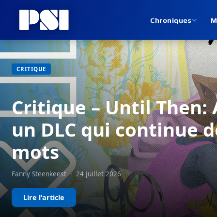
Chroniques
M
CRITIQUE
Critique – Until Then:
un DLC qui continue d
mots
Fanny Steenkeest
·
24 juillet 2026
Lire l'article