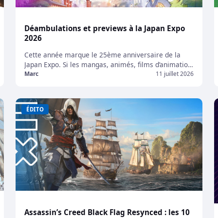
Déambulations et previews à la Japan Expo
2026
Cette année marque le 25ème anniversaire de la
Japan Expo. Si les mangas, animés, films d’animation
et autres formes d’art nippon restent au cœur de
Marc
11 juillet 2026
l’événement, les jeux vidéo occupent eux aussi une
place de choix. Nintendo, SEGA ou encore NIS
America ont ainsi profité du salon pour présenter
ÉDITO
leurs prochains projets tout en mettant […]
Assassin’s Creed Black Flag Resynced : les 10