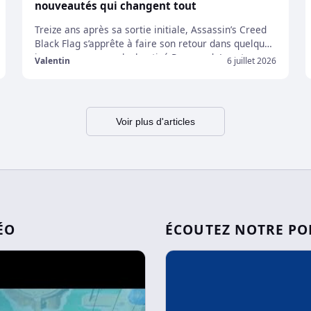
nouveautés qui changent tout
Treize ans après sa sortie initiale, Assassin’s Creed
Black Flag s’apprête à faire son retour dans quelques
jours avec un remake baptisé Resynced. Longtemps
Valentin
6 juillet 2026
considéré comme parmi l’un des épisodes les plus
appréciés de la franchise, Black Flag occupe encore
aujourd’hui une place particulière dans le cœur des
joueurs. En sortant cet atout de sa manche […]
Voir plus d'articles
ÉO
ÉCOUTEZ NOTRE PO