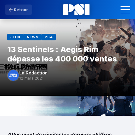
Retour
JEUX
NEWS
PS4
13 Sentinels : Aegis Rim
dépasse les 400 000 ventes
La Rédaction
12 mars 2021
Atlus vient de révéler les derniers chiffres