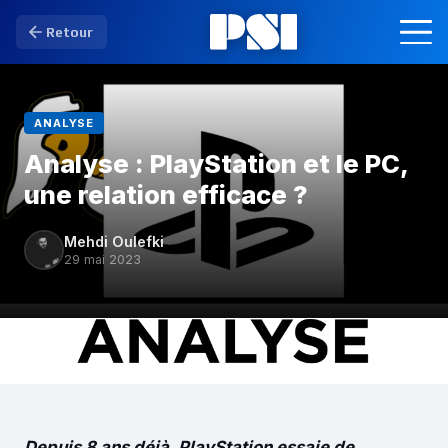
Retour
ANALYSE
Analyse : PlayStation et le PC,
une relation efficace ?
Mehdi Oulefki
29 mai 2023
Depuis 8 ans déjà, PlayStation essaie de