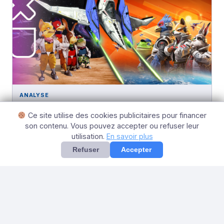
ANALYSE
C’est toujours le même Star Fox qui passe, tout
Ce site utilise des cookies publicitaires pour financer
seul au fond de l’Espace…
son contenu. Vous pouvez accepter ou refuser leur
11 mai 2026
utilisation.
En savoir plus
Refuser
Accepter