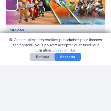
ANALYSE
C’est toujours le même Star Fox qui passe, tout
Ce site utilise des cookies publicitaires pour financer
seul au fond de l’Espace…
son contenu. Vous pouvez accepter ou refuser leur
11 mai 2026
utilisation.
En savoir plus
Refuser
Accepter