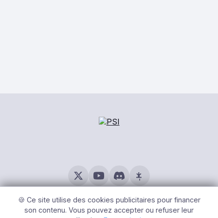
© 2026 PSI – Tous Droits Réservés |
Mentions légales
|
Gérer
les cookies
🍪 Ce site utilise des cookies publicitaires pour financer
son contenu. Vous pouvez accepter ou refuser leur