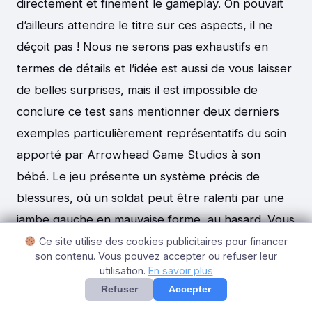
directement et finement le gameplay. On pouvait
d’ailleurs attendre le titre sur ces aspects, il ne
déçoit pas ! Nous ne serons pas exhaustifs en
termes de détails et l’idée est aussi de vous laisser
de belles surprises, mais il est impossible de
conclure ce test sans mentionner deux derniers
exemples particulièrement représentatifs du soin
apporté par Arrowhead Game Studios à son
bébé. Le jeu présente un système précis de
blessures, où un soldat peut être ralenti par une
jambe gauche en mauvaise forme, au hasard. Vous
imaginez bien que lorsque les dommages se
Ce site utilise des cookies publicitaires pour financer
son contenu. Vous pouvez accepter ou refuser leur
cumulent, il devient très difficile de s’extirper de
utilisation.
En savoir plus
tout assaut ennemi ! Le joueur ne peut compter
Refuser
Accepter
que sur une bonne seringue d’adrénaline pour