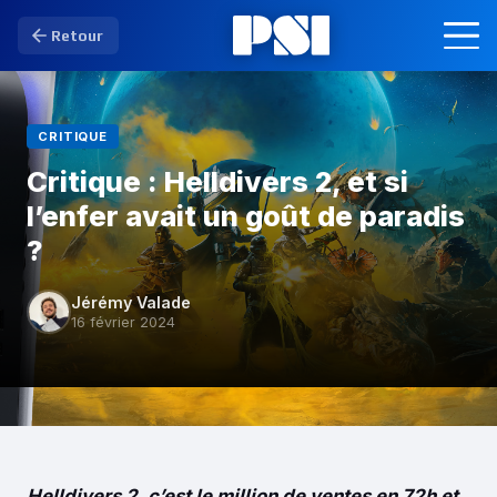
Retour
CRITIQUE
Critique : Helldivers 2, et si
l’enfer avait un goût de paradis
?
Jérémy Valade
16 février 2024
Helldivers 2, c’est le million de ventes en 72h et