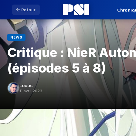
Chroniq
Retour
NEWS
Critique : NieR Auto
(épisodes 5 à 8)
Locus
11 avril 2023