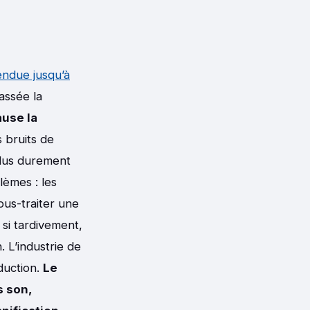
ndue jusqu’à
passée la
ause la
 bruits de
 plus durement
èmes : les
ous-traiter une
e si tardivement,
 L’industrie de
duction.
Le
s son,