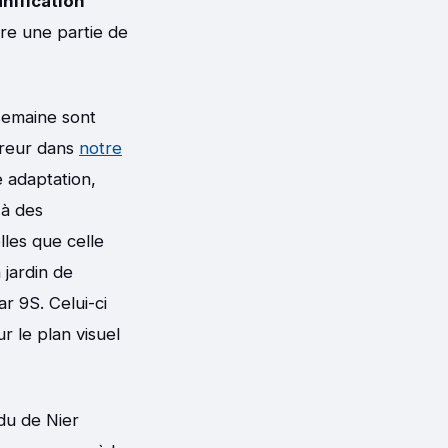
nification
re une partie de
 semaine sont
erreur dans
notre
e adaptation,
 à des
lles que celle
 jardin de
r 9S. Celui-ci
r le plan visuel
ndu de Nier