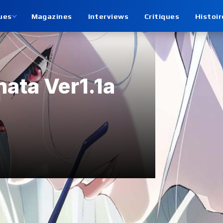
ues
Magazines
Interviews
Critiques
Histoir
mata Ver1.1a