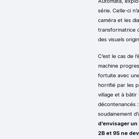
Automata, explo
série. Celle-ci n
caméra et les di
transformatrice 
des visuels orig
C’est le cas de l
machine progres
fortuite avec un
horrifié par les
village et à bâti
décontenancés : 
soudainement d’
d’envisager un 
2B et 9S ne dev