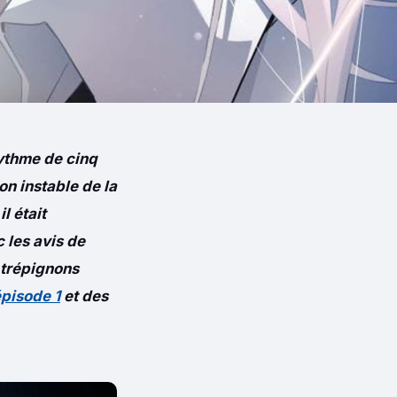
rythme de cinq
on instable de la
l était
 les avis de
s trépignons
épisode 1
et des