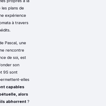
es propres à la
e les plans de
une expérience
tomata à travers
édits.
 de Pascal, une
ne rencontre
nce de soi, est
 fonder son
et 9S sont
permettent-elles
ont capables
pétuelle, alors
’ils abhorrent
?