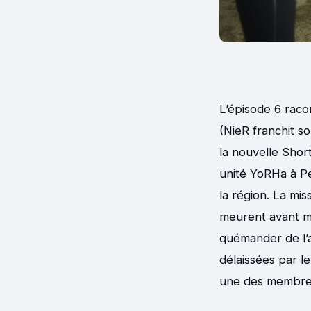
L’épisode 6 rac
(NieR franchit s
la nouvelle Sho
unité YoRHa à Pe
la région. La mi
meurent avant mê
quémander de l’a
délaissées par l
une des membres