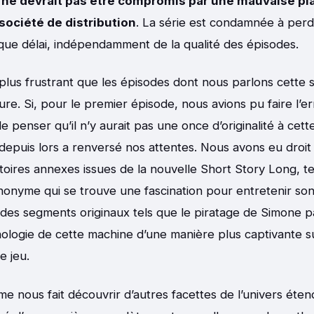
 ne devrait pas être compromis par une mauvaise pla
société de distribution
. La série est condamnée à perd
que délai, indépendamment de la qualité des épisodes.
t plus frustrant que les épisodes dont nous parlons cette
ure. Si, pour le premier épisode, nous avions pu faire l’
e penser qu’il n’y aurait pas une once d’originalité à cett
epuis lors a renversé nos attentes. Nous avons eu droit
stoires annexes issues de la nouvelle Short Story Long, te
onyme qui se trouve une fascination pour entretenir son
 des segments originaux tels que le piratage de Simone pa
chologie de cette machine d’une manière plus captivante su
le jeu.
me nous fait découvrir d’autres facettes de l’univers éte