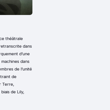
ce théâtrale
retranscrite dans
arquement d’une
s machines dans
embres de l’unité
traint de
r Terre,
iais de Lily,