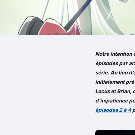
Notre intention 
épisodes par art
série. Au lieu d
initialement pré
Locus et Brian, 
d’impatience pou
épisodes 2 à 4
p