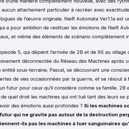
ré d’une manière complètement nouvelle, avec des rythm
’a aucun attachement particulier à recréer avec exactitud
alogues de l’œuvre originale. NieR Automata Ver1.1a est 
qui a pour ambition de restituer les émotions de NieR Au
inaux, et même des éléments de scénario complètement in
’épisode 5, qui dépeint l’arrivée de 2B et de 9S au village
sivement déconnectée du Réseau des Machines après u
e entité sous-terraine. Pascal, se découvrant une conscie
 pertes de vies occasionnées par la guerre, et se résout à
r un futur pour ceux qu’il considère comme sa famille. 2B 
de quel droit les machines qui ont tué tant des leurs se 
avoir des émotions aussi profondes ?
Si les machines s
futur qui ne gravite pas autour de la destruction per
iennent-ils pas les machines à tuer sanguinaires qu