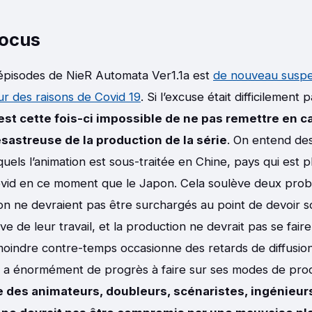
Locus
 épisodes de NieR Automata Ver1.1a est
de nouveau suspe
r des raisons de Covid 19
. Si l’excuse était difficilement 
 est cette fois-ci impossible de ne pas remettre en c
ésastreuse de la production de la série
. On entend des
quels l’animation est sous-traitée en Chine, pays qui est
ovid en ce moment que le Japon. Cela soulève deux probl
ion ne devraient pas être surchargés au point de devoir s
tive de leur travail, et la production ne devrait pas se fair
moindre contre-temps occasionne des retards de diffusion.
n a énormément de progrès à faire sur ses modes de pro
re des animateurs, doubleurs, scénaristes, ingénieur