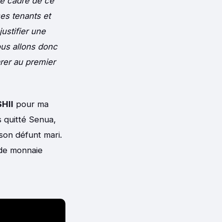
 le cadre de ce
ses tenants et
justifier une
ous allons donc
rer au premier
HII
pour ma
s quitté Senua,
 son défunt mari.
 de monnaie