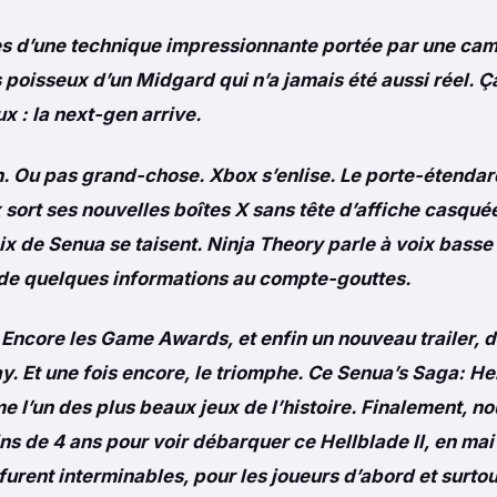
 d’une technique impressionnante portée par une cam
 poisseux d’un Midgard qui n’a jamais été aussi réel. Ç
x : la next-gen arrive.
en. Ou pas grand-chose. Xbox s’enlise. Le porte-étendar
 sort ses nouvelles boîtes X sans tête d’affiche casqué
ix de Senua se taisent. Ninja Theory parle à voix bass
de quelques informations au compte-gouttes.
. Encore les Game Awards, et enfin un nouveau trailer,
. Et une fois encore, le triomphe. Ce Senua’s Saga: Hel
 l’un des plus beaux jeux de l’histoire.
Finalement, no
ns de 4 ans pour voir débarquer ce Hellblade II, en ma
n furent interminables, pour les joueurs d’abord et surto