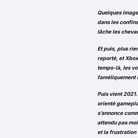
Quelques images
dans les confins
lâche les chevau
Et puis, plus ri
reporté, et Xbox
temps-là, les vo
faméliquement 
Puis vient 2021
orienté gameplay
s’annonce comme
attendu pas moi
et la frustratio