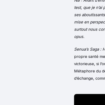
NB : Avant d’entr
test, que je n’ai
ses aboutissants,
mise en perspect
surtout nous con
opus.
Senua’s Saga : He
propre santé men
victorieuse, si l
Métaphore du deu
d’échange, comme