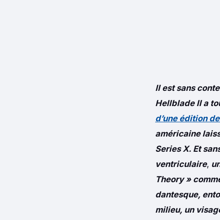
Il est sans cont
Hellblade II a t
d’une édition 
américaine lais
Series X. Et san
ventriculaire
,
un
Theory » comme 
dantesque, ento
milieu, un visag