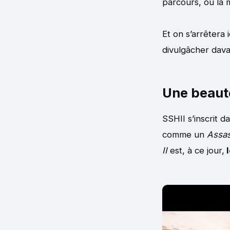
parcours, ou la
Et on s’arrêtera 
divulgâcher dava
Une beauté
SSHII s’inscrit d
comme un
Assas
II
est, à ce jour,
l