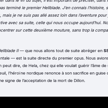
er dans le vif du sujet, il est important de préciser, dans
 pas terminé le premier Hellblade. J’en connais l’histoire, 
 mais je ne suis pas allé assez loin dans l’aventure pour 
ive avec sa suite, celle qui nous occupe aujourd’hui. N
centrer sur cette deuxième mouture, sans trop la compa
llblade II
— que nous allons tout de suite abréger en
SS
tale — est la suite directe du premier opus. Nous avion
’on peut dire, de Hela, chez qui elle voulait guérir l’âme de
il, l’héroïne nordique renonce à son sacrifice en guise
 signe de l’acceptation de la mort de Dillon.