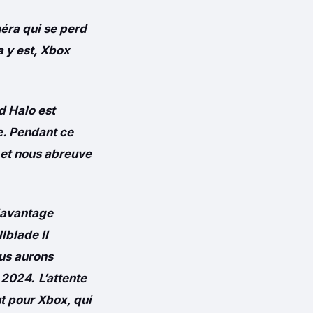
éra qui se perd
a y est, Xbox
d Halo est
e. Pendant ce
e et nous abreuve
 davantage
lblade II
us aurons
i 2024.
L’
attente
ut pour Xbox, qui