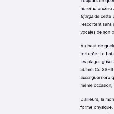
Toujours en quê
héroïne encore 
Bjorgs
de cette p
l’escortent sans j
vocales de son p
Au bout de quelq
torturée. Le bat
les plages grises
abîmé. Ce SSHII 
aussi guerrière q
même occasion, 
D’ailleurs, la m
forme physique, 