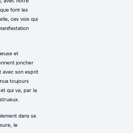
, avec notre
que font les
lle, ces voix qui
anifestation
ueuse et
iennent joncher
t avec son esprit
nua toujours
et qui va, par la
strueux.
eulement dans sa
sure, le