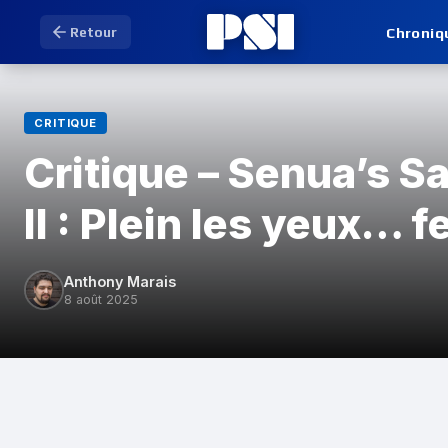
Chroniq
Retour
CRITIQUE
Critique – Senua’s S
II : Plein les yeux… 
Anthony Marais
8 août 2025