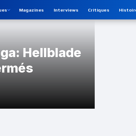
ues
Magazines
Interviews
Critiques
Histoir
aga: Hellblade
fermés