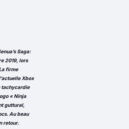
 Senua’s Saga:
re 2019, lors
La firme
l’actuelle Xbox
n tachycardie
logo « Ninja
t guttural,
ncs. Au beau
n retour.