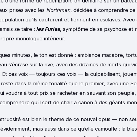
te d’une forme de rédemption, on démarre sur un bateau
aux prises avec les
Northmen
, décidée à comprendre ce 
opulation qu’ils capturent et tiennent en esclaves. Avec e
amais se taire :
les Furies
, symptôme de sa psychose et m
ropre monologue intérieur.
ues minutes, le ton est donné : ambiance macabre, tort
eau s’écrase sur la rive, avec des dizaines de morts qui v
. Et ces voix — toujours ces voix — la culpabilisent, jouen
reste dans la même tonalité que le premier, avec une Se
ui voudra à tout prix se racheter en sauvant son peuple, 
comprendre qu’il sert de chair à canon à des géants mon
onstruosité est bien le thème de ce nouvel opus — non s
évidemment, mais aussi dans ce qu’elle camoufle : la bles