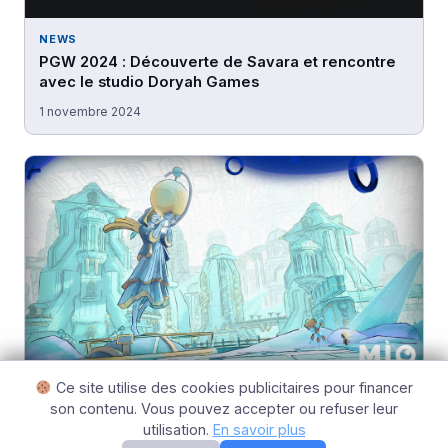
NEWS
PGW 2024 : Découverte de Savara et rencontre
avec le studio Doryah Games
1 novembre 2024
Ce site utilise des cookies publicitaires pour financer
NEWS
son contenu. Vous pouvez accepter ou refuser leur
PGW 2024 : Découverte de MIO Memories in
utilisation.
En savoir plus
Orbit et rencontre avec le studio Douze Dixièmes