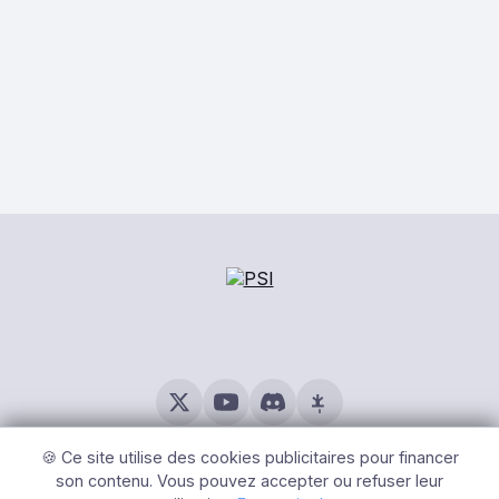
© 2026 PSI – Tous Droits Réservés |
Mentions légales
|
Gérer
les cookies
🍪 Ce site utilise des cookies publicitaires pour financer
son contenu. Vous pouvez accepter ou refuser leur