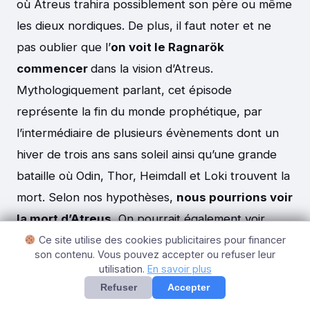
où Atreus trahira possiblement son père ou même
les dieux nordiques. De plus, il faut noter et ne
pas oublier que l’
on voit le Ragnarök
commencer
dans la vision d’Atreus.
Mythologiquement parlant, cet épisode
représente la fin du monde prophétique, par
l’intermédiaire de plusieurs évènements dont un
hiver de trois ans sans soleil ainsi qu’une grande
bataille où Odin, Thor, Heimdall et Loki trouvent la
mort. Selon nos hypothèses,
nous pourrions voir
la mort d’Atreus.
On pourrait également voir
Freya attaquer les deux personnages pour se
Ce site utilise des cookies publicitaires pour financer
son contenu. Vous pouvez accepter ou refuser leur
venger de la mort de son fils Baldur.
utilisation.
En savoir plus
Refuser
Accepter