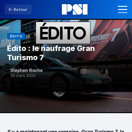
Retour
ÉDITO
Édito : le naufrage Gran
Turismo 7
Stephen Roche
S
26 mars 2022
Il y a maintenant une semaine,
Gran Turismo 7,
le