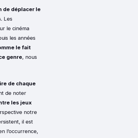
 de déplacer le
s
. Les
sur le cinéma
puis les années
omme le fait
 ce genre
, nous
ire de chaque
ant de noter
ntre les jeux
erspective notre
sistent, il est
 en l’occurrence,