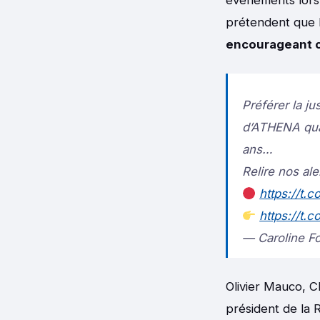
prétendent que 
encourageant c
Préférer la j
d’ATHENA quan
ans…
Relire nos al
https://t.
https://t.
— Caroline F
Olivier Mauco, C
président de la 