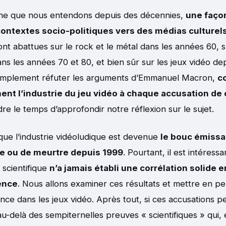
ine que nous entendons depuis des décennies,
une façon
ontextes socio-politiques vers des médias culturel
ont abattues sur le rock et le métal dans les années 60, 
ns les années 70 et 80, et bien sûr sur les jeux vidéo de
simplement réfuter les arguments d’Emmanuel Macron,
c
nt l’industrie du jeu vidéo à chaque accusation de
re le temps d’approfondir notre réflexion sur le sujet.
 que l’industrie vidéoludique est devenue
le bouc émissa
ce ou de meurtre depuis 1999
. Pourtant, il est intéress
scientifique
n’a jamais établi une corrélation solide e
lence
. Nous allons examiner ces résultats et mettre en p
lence dans les jeux vidéo. Après tout, si ces accusations per
 au-delà des sempiternelles preuves « scientifiques » qui,