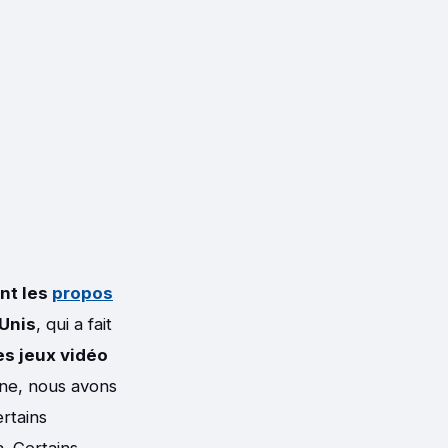
nt les
propos
Unis
, qui a fait
es jeux vidéo
ine, nous avons
rtains
. Certains