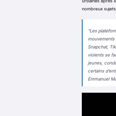
urbaines après l
nombreux sujets, 
“Les platefor
mouvements de
Snapchat, Tik
violents se f
jeunes, condu
certains d’ent
Emmanuel Ma