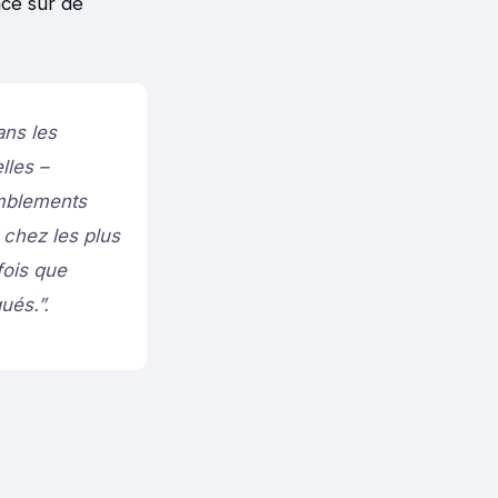
ncé sur de
ans les
lles –
emblements
 chez les plus
fois que
ués.”.