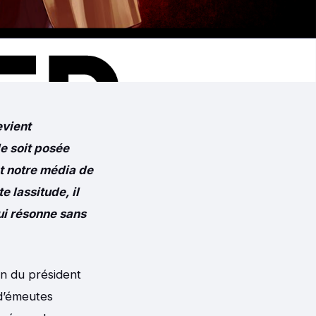
evient
le soit posée
t notre média de
 lassitude, il
ui résonne sans
ion du président
 d’émeutes