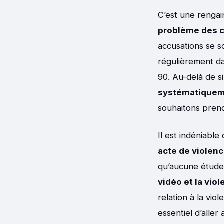
C’est une renga
problème des c
accusations se s
régulièrement da
90. Au-delà de 
systématiqueme
souhaitons prend
Il est indéniable
acte de violen
qu’aucune étude 
vidéo et la vio
relation à la vio
essentiel d’aller