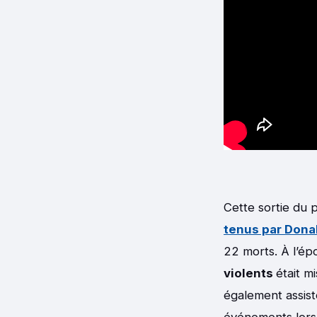
Cette sortie du p
tenus par Dona
22 morts. À l’é
violents
était m
également assist
événements lors 