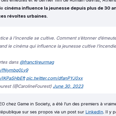
le
cinéma influence la jeunesse depuis plus de 30 a
es révoltes urbaines
.
ustice à l’incendie se cultive. Comment s’étonner d’émeut
d le cinéma qui influence la jeunesse cultive l’incendi
ertes dans
@franctireurmag
co/fNymbq0Ly9
co/IKPaSHbEft
pic.twitter.com/dfanPYJ0xx
ourest (@CarolineFourest)
June 30, 2023
EO chez Game in Society, a été l’un des premiers à vraime
République sur ses propos via un post sur
LinkedIn
. Il y