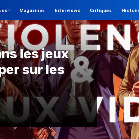
ues
Magazines
Interviews
Critiques
Histoir
ns les jeux
per sur les