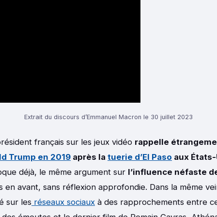
Extrait du discours d’Emmanuel Macron le 30 juillet 2023
résident français sur les jeux vidéo
rappelle étrangeme
ld Trump en 2019
après la
tuerie d’El Paso
aux États-
poque déjà, le même argument sur
l’influence néfaste d
is en avant, sans réflexion approfondie. Dans la même ve
é sur les
réseaux sociaux
à des rapprochements entre ce
des émeutes et le dernier film de Romain Gavras, Athéna