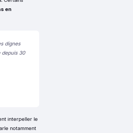
ns en
es dignes
e depuis 30
nt interpeller le
 parle notamment