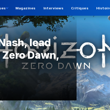
ues
Magazines
Interviews
Critiques
Histoir
Nash, lead
n Zero Dawn,