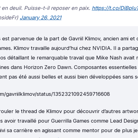
t en deuil. Puisse-t-il reposer en paix.
https://t.co/DiBpIu1
nsideFr)
January 26, 2021
 est parvenue de la part de Gavriil Klimov, ancien ami et
mes. Klimov travaille aujourd’hui chez NVIDIA. Il a parta
os détaillant le remarquable travail que Mike Nash avait r
ines dans Horizon Zero Dawn. Composantes essentielles d
nt pas été aussi belles et aussi bien développées sans so
com/gavriilklimov/status/1352321092459716608
uler le thread de Klimov pour découvrir d’autres artwor
s avoir travaillé pour Guerrilla Games comme Lead Desi
rsuivi sa carrière en agissant comme mentor pour de plus j