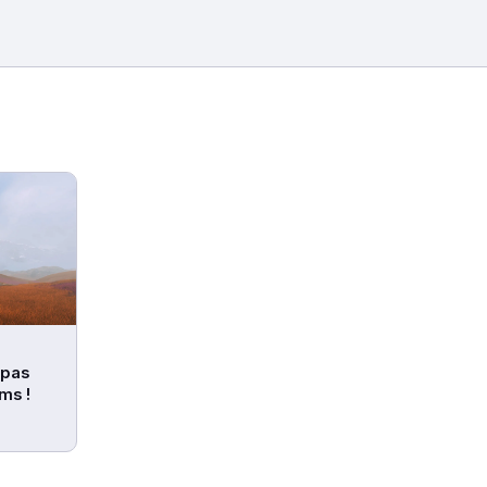
 pas
ms !