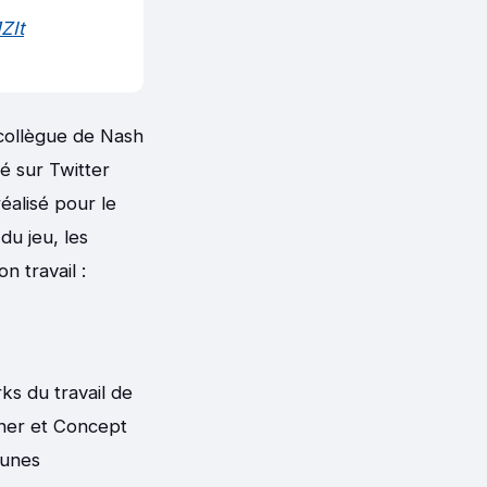
ZIt
 collègue de Nash
gé sur Twitter
éalisé pour le
u jeu, les
n travail :
ks du travail de
gner et Concept
eunes