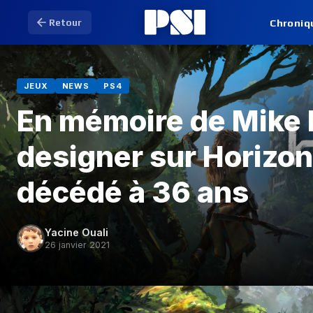
Chroniq
Retour
JEUX
NEWS
PS4
En mémoire de Mike 
designer sur Horizo
décédé à 36 ans
Yacine Ouali
26 janvier 2021