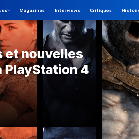
ues
Magazines
Interviews
Critiques
Histoir
s et nouvelles
 PlayStation 4