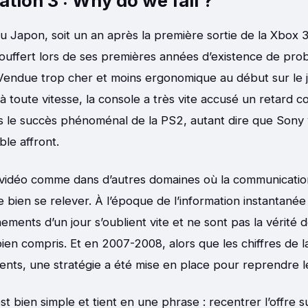
ation 3 : Why do we fall ?
u Japon, soit un an après la première sortie de la Xbox 3
souffert lors de ses premières années d’existence de pr
endue trop cher et moins ergonomique au début sur le je
 à toute vitesse, la console a très vite accusé un retard
s le succès phénoménal de la PS2, autant dire que Sony v
le affront.
 vidéo comme dans d’autres domaines où la communication
de bien se relever. À l’époque de l’information instantané
ements d’un jour s’oublient vite et ne sont pas la vérité 
bien compris. Et en 2007-2008, alors que les chiffres de 
olents, une stratégie a été mise en place pour reprendre l
st bien simple et tient en une phrase : recentrer l’offre s