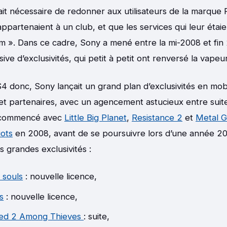
était nécessaire de redonner aux utilisateurs de la marque 
appartenaient à un club, et que les services qui leur éta
m ». Dans ce cadre, Sony a mené entre la mi-2008 et fin
e d’exclusivités, qui petit à petit ont renversé la vapeur
S4 donc, Sony lançait un grand plan d’exclusivités en mobi
 et partenaires, avec un agencement astucieux entre suit
a commencé avec
Little Big Planet
,
Resistance 2
et
Metal G
iots
en 2008, avant de se poursuivre lors d’une année 20
us grandes exclusivités :
 souls
: nouvelle licence,
s
: nouvelle licence,
ed 2 Among Thieves
: suite,