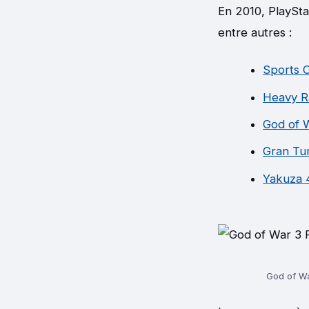
En 2010, PlaySta
entre autres :
Sports 
Heavy R
God of W
Gran Tu
Yakuza 
God of Wa