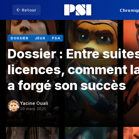
Chroniq
Retour
DOSSIER
JEUX
PS4
Dossier : Entre suite
licences, comment la
a forgé son succès
Yacine Ouali
20 mars 2021