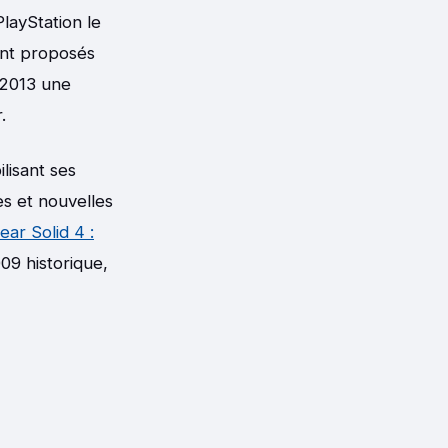
PlayStation le
ient proposés
 2013 une
.
lisant ses
es et nouvelles
ear Solid 4 :
09 historique,