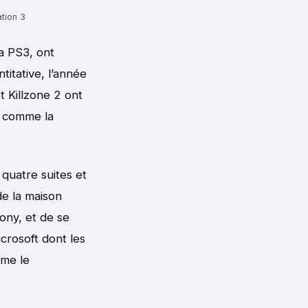
tion 3
la PS3, ont
titative, l’année
t Killzone 2 ont
, comme la
quatre suites et
de la maison
Sony, et de se
icrosoft dont les
mme le