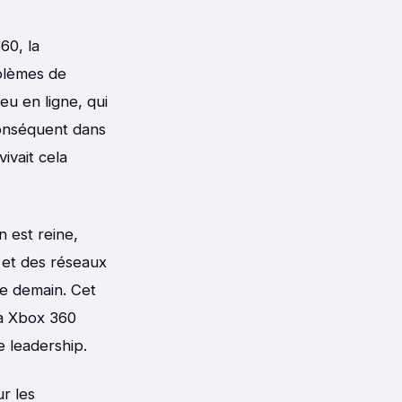
60, la
oblèmes de
u en ligne, qui
 conséquent dans
ivait cela
 est reine,
e et des réseaux
de demain. Cet
la Xbox 360
e leadership.
ur les