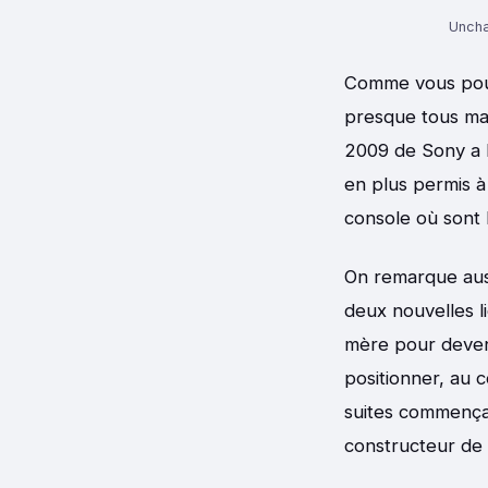
Uncha
Comme vous pouve
presque tous marq
2009 de Sony a l
en plus permis à
console où sont 
On remarque aus
deux nouvelles li
mère pour devenir
positionner, au c
suites commençai
constructeur de 