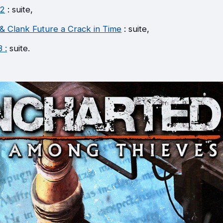
 2
: suite,
& Clank Future a Crack in Time
: suite,
 :
suite.