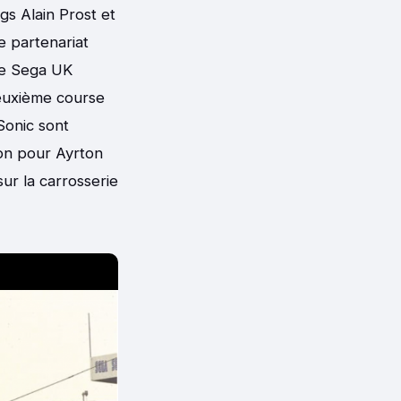
gs Alain Prost et
e partenariat
 de Sega UK
deuxième course
 Sonic sont
son pour Ayrton
sur la carrosserie