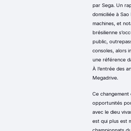
par Sega. Un rap
domiciliée à Sao 
machines, et not
brésilienne s’oc
public, outrepas
consoles, alors 
une référence da
À l’entrée des a
Megadrive.
Ce changement d
opportunités pou
avec le dieu viv
est qui plus est
championnats du