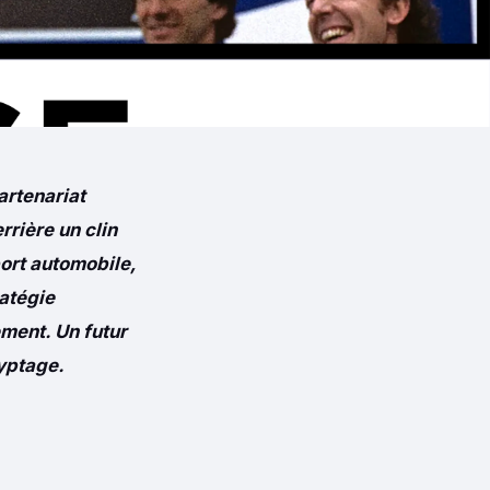
artenariat
rrière un clin
port automobile,
ratégie
ement. Un futur
ryptage.