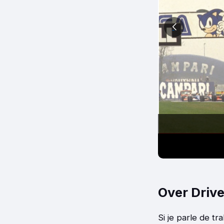
 prix de Donnigton 1993
Over Driv
Si je parle de tr