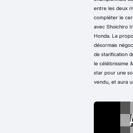
entre les deux r
compléter le cer
avec Shoichiro I
Honda. La propo
désormais négocie
de starification
le célébrissime
M
star pour une s
vendu, et aura un