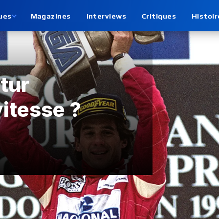
ues
Magazines
Interviews
Critiques
Histoir
utur
vitesse ?