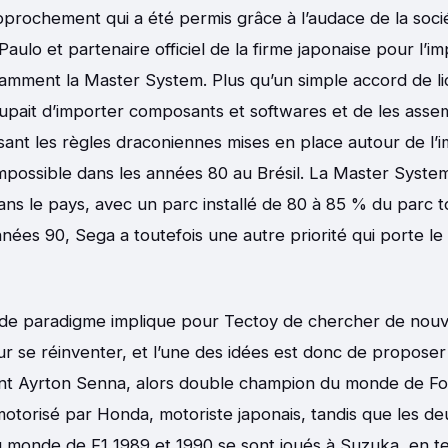
prochement qui a été permis grâce à l’audace de la soci
Paulo et partenaire officiel de la firme japonaise pour l’i
amment la Master System. Plus qu’un simple accord de lic
cupait d’importer composants et softwares et de les ass
sant les règles draconiennes mises en place autour de l’
impossible dans les années 80 au Brésil. La Master System
ns le pays, avec un parc installé de 80 à 85 % du parc t
nnées 90, Sega a toutefois une autre priorité qui porte l
e paradigme implique pour Tectoy de chercher de nouv
r se réinventer, et l’une des idées est donc de proposer
ant Ayrton Senna, alors double champion du monde de Fo
 motorisé par Honda, motoriste japonais, tandis que les de
 monde de F1 1989 et 1990 se sont joués à Suzuka, en t