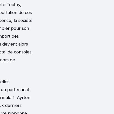
été Tectoy,
mportation de ces
ence, la société
embler pour son
import des
 devient alors
otal de consoles.
e nom de
elles
 un partenariat
rmule 1. Ayrton
ux derniers
erre nipponne,