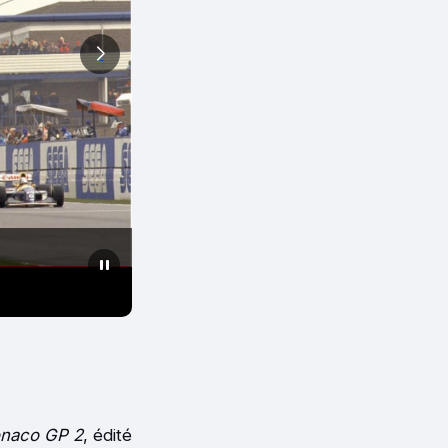
Ayrton Senna soulevant 
naco GP 2
, édité