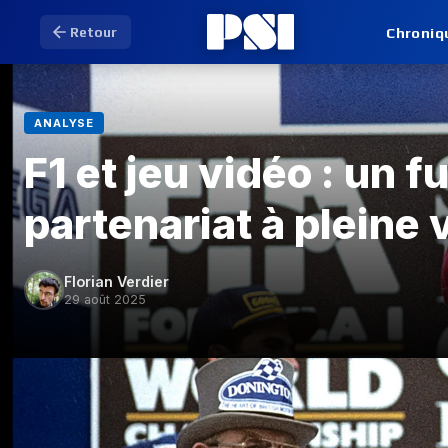
Chroniq
Retour
ANALYSE
F1 et jeu vidéo : un f
partenariat à pleine 
Florian Verdier
29 août 2025