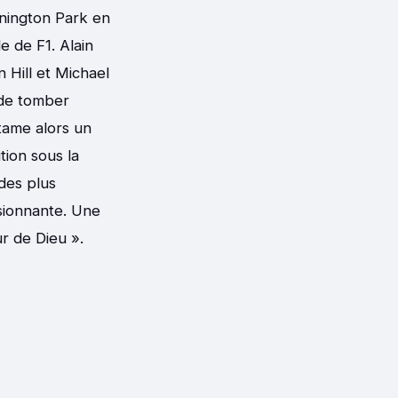
onington Park en
 de F1. Alain
n Hill et Michael
 de tomber
tame alors un
tion sous la
 des plus
ssionnante. Une
ur de Dieu ».