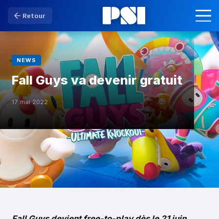
Retour
NEWS
Fall Guys va devenir gratuit
17 mai 2022
Fall Guys devient free-to-play dès le 21 juin