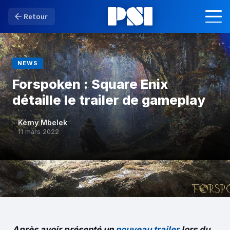
Retour
NEWS
Forspoken : Square Enix
détaille le trailer de gameplay
Kémy Mbelek
K
11 mars 2022
Après avoir présenté un
nouveau trailer
lors du