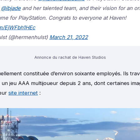
y
@ibjade
and her talented team, and their vision for an ori
ame for PlayStation. Congrats to everyone at Haven!
com/EjWFbh1HEc
lst (@hermenhulst)
March 21, 2022
Annonce du rachat de Haven Studios
ellement constituée d’environ soixante employés. Ils trava
 un jeu AAA multijoueur depuis 2 ans, dont certaines ima
leur
site internet
: