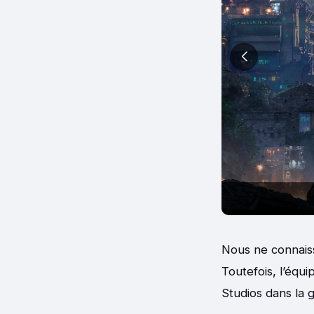
ven
Nous ne connaiss
Toutefois, l’équ
Studios dans la g