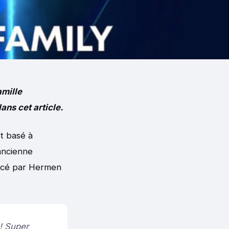
amille
ns cet article.
t basé à
ancienne
oncé par Hermen
! Super