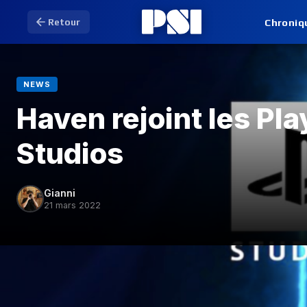
Chroniq
Retour
NEWS
Haven rejoint les Pla
Studios
Gianni
21 mars 2022