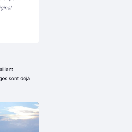
ginal
illent
ges sont déjà