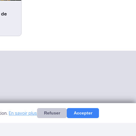
 de
es
tion.
En savoir plus
Refuser
Accepter