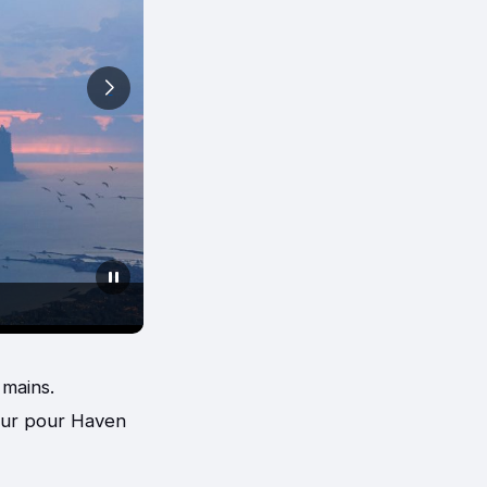
Co
 mains.
leur pour Haven