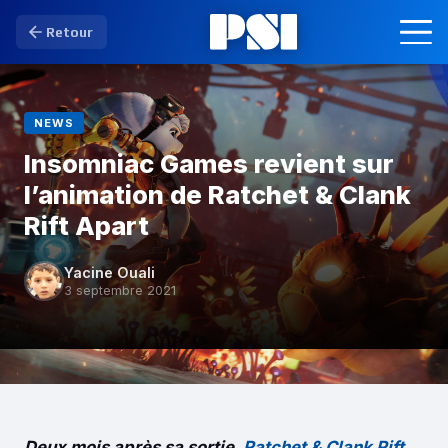
Retour
NEWS
Insomniac Games revient sur
l’animation de Ratchet & Clank
Rift Apart
Yacine Ouali
3 septembre 2021
Deux mois après sa sortie,
Ratchet & Clank Rift