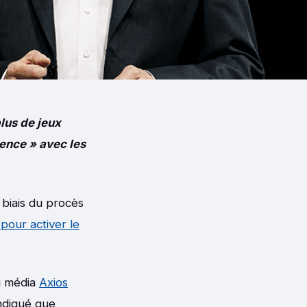
plus de jeux
rence » avec les
 biais du procès
 pour activer le
au média
Axios
indiqué que