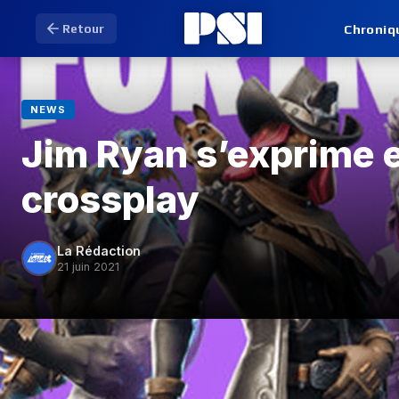
Chroniq
Retour
NEWS
Jim Ryan s’exprime 
crossplay
La Rédaction
21 juin 2021