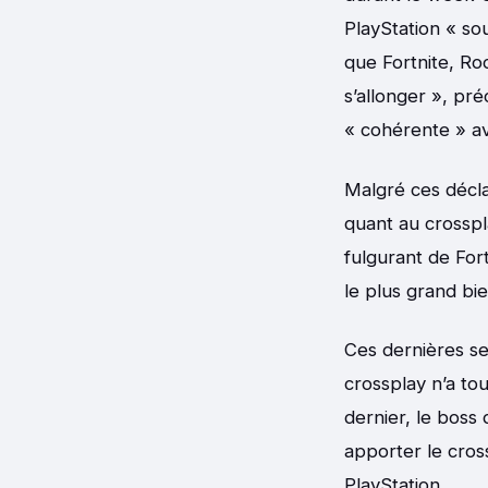
PlayStation « sou
que Fortnite, Ro
s’allonger », pr
« cohérente » av
Malgré ces décla
quant au crosspl
fulgurant de For
le plus grand bi
Ces dernières se
crossplay n’a to
dernier, le boss
apporter le cros
PlayStation.