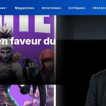
ues
Magazines
Interviews
Critiques
Histoir
en faveur du