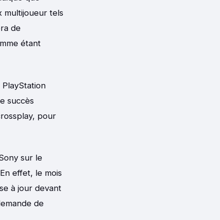
 multijoueur tels
era de
comme étant
 PlayStation
le succès
crossplay, pour
Sony sur le
En effet, le mois
se à jour devant
r demande de