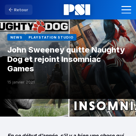
Retour
NEWS
PLAYSTATION STUDIO
John Sweeney quitte Naughty
Dog et rejoint Insomniac
Games
15 janvier 2021
En ce début d’année, s’il y a bien une chose qui