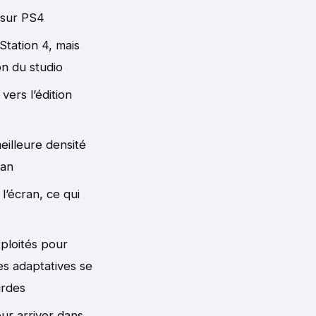
 sur PS4
Station 4, mais
on du studio
ers l’édition
eilleure densité
ran
l’écran, ce qui
ploités pour
es adaptatives se
urdes
our arriver dans