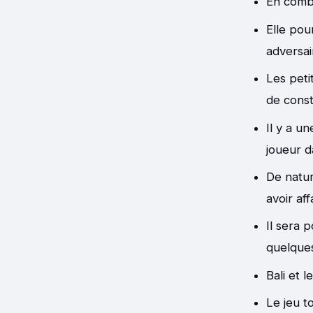
En comba
Elle pou
adversai
Les peti
de cons
Il y a u
joueur d
De natur
avoir af
Il sera 
quelque
Bali et 
Le jeu t