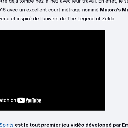
re déjà tombé nez-à-nez avec leur travail. En effet, le stu
16 avec un excellent court métrage nommé
Majora’s Ma
 venu et inspiré de l’univers de The Legend of Zelda.
Spirits
est le tout premier jeu vidéo développé par E