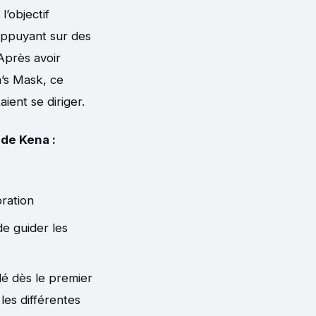
l’objectif
’appuyant sur des
Après avoir
a’s Mask, ce
ient se diriger.
 de Kena :
oration
de guider les
lé dès le premier
 les différentes