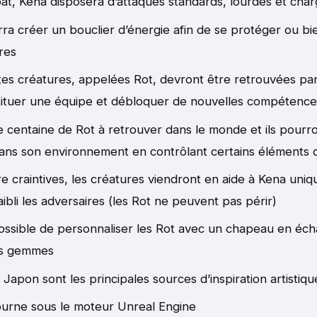
t, Kena disposera d’attaques standards, lourdes et cha
rra créer un bouclier d’énergie afin de se protéger ou bi
res
tes créatures, appelées Rot, devront être retrouvées par 
tituer une équipe et débloquer de nouvelles compétence
ne centaine de Rot à retrouver dans le monde et ils pourro
ans son environnement en contrôlant certains éléments 
e craintives, les créatures viendront en aide à Kena uni
faibli les adversaires (les Rot ne peuvent pas périr)
possible de personnaliser les Rot avec un chapeau en éc
s gemmes
le Japon sont les principales sources d’inspiration artistiq
ourne sous le moteur Unreal Engine