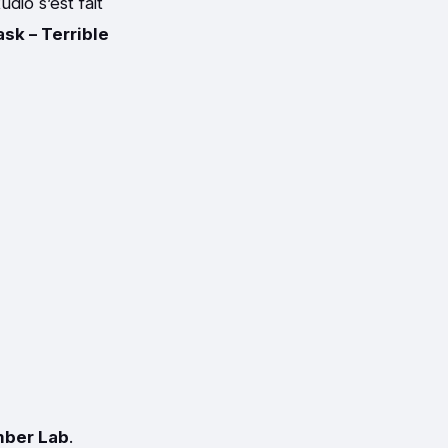
dio s’est fait
sk – Terrible
mber Lab
.