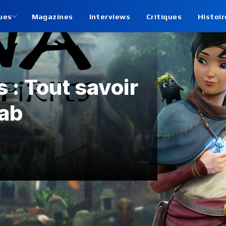
ues
Magazines
Interviews
Critiques
Histoir
s : Tout savoir
Lab