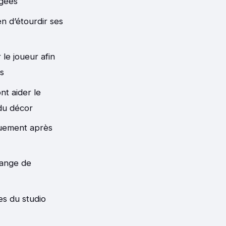
rgées
en d’étourdir ses
le joueur afin
s
nt aider le
du décor
quement après
hange de
ues du studio