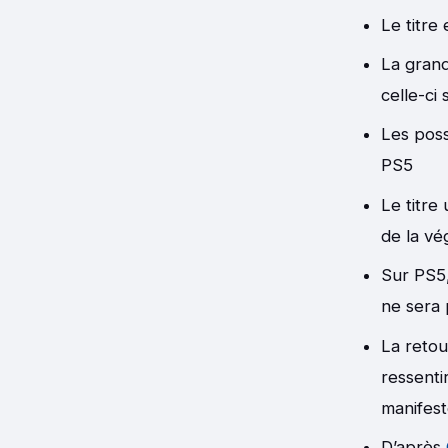
Le titre
La grand
celle-ci
Les poss
PS5
Le titre
de la vé
Sur PS5,
ne sera 
La retou
ressenti
manifest
D’après