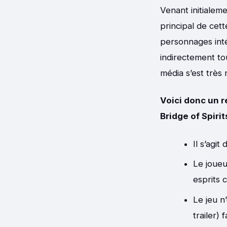
Venant initialeme
principal de cet
personnages inté
indirectement to
média s’est très 
Voici donc un r
Bridge of Spirit
Il s’agi
Le joueu
esprits 
Le jeu n
trailer)