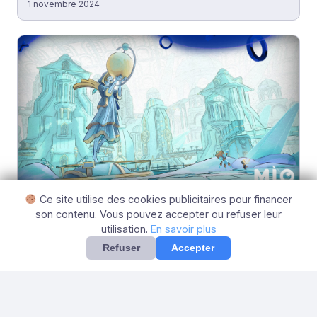
1 novembre 2024
Ce site utilise des cookies publicitaires pour financer
NEWS
son contenu. Vous pouvez accepter ou refuser leur
PGW 2024 : Découverte de MIO Memories in
utilisation.
En savoir plus
Orbit et rencontre avec le studio Douze Dixièmes
Refuser
Accepter
27 octobre 2024