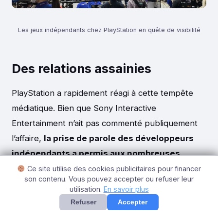
Les jeux indépendants chez PlayStation en quête de visibilité
Des relations assainies
PlayStation a rapidement réagi à cette tempête
médiatique. Bien que Sony Interactive
Entertainment n’ait pas commenté publiquement
l’affaire,
la prise de parole des développeurs
indépendants a permis aux nombreuses
recommandations portées par Yoshida de
Ce site utilise des cookies publicitaires pour financer
son contenu. Vous pouvez accepter ou refuser leur
trouver des oreilles désireuses de se mettre
utilisation.
En savoir plus
au niveau des autres plateformes de
Refuser
Accepter
distribution
. Dès décembre 2021, soit à peine six