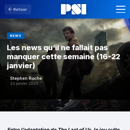
Retour
NEWS
Les news qu’il ne fallait pas
manquer cette semaine (16-22
janvier)
Stephen Roche
S
23 janvier 2023
Entre
l’adaptation de The Last of Us, le jeu culte