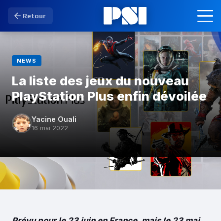
Retour
NEWS
La liste des jeux du nouveau
PlayStation Plus enfin dévoilée
Yacine Ouali
16 mai 2022
Prévu pour le 23 juin en France, mais le 23 mai