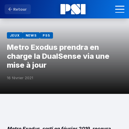
Retour
JEUX
NEWS
PS5
Metro Exodus prendra en
charge la DualSense via une
mise à jour
16 février 2021
Metro Exodus, sorti en février 2019, recevra