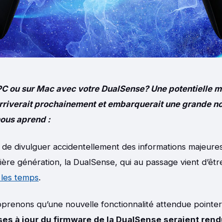
PC ou sur Mac avec votre DualSense? Une potentielle mi
arriverait prochainement et embarquerait une grande n
nous aprend :
t de divulguer accidentellement des informations majeure
ère génération, la DualSense, qui au passage vient d’êt
 les temps
.
pprenons qu’une nouvelle fonctionnalité attendue pointer
ses à jour du firmware de la DualSense seraient ren