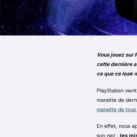
Vous jouez sur 
cette dernière 
ce que ce leak 
PlayStation vien
manette de derni
manette de tous
En effet, nous a
son nez :
les mi