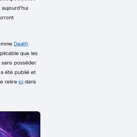
 aujourd’hui
urront
omme
Death
xplicable que les
e sans posséder
 a été publié et
e relire
ici
dans