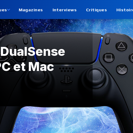
ues
Magazines
Interviews
Critiques
Histoir
a DualSense
 PC et Mac