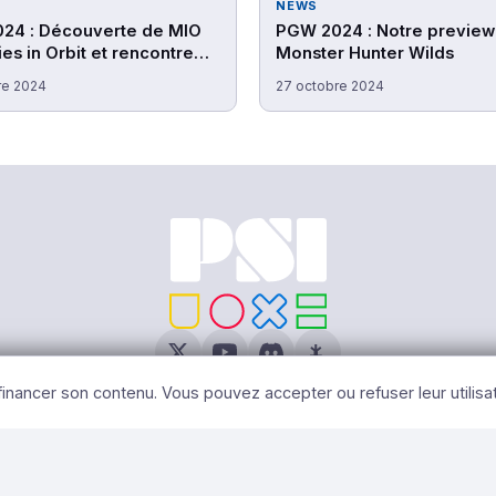
NEWS
24 : Découverte de MIO
PGW 2024 : Notre preview
s in Orbit et rencontre
Monster Hunter Wilds
 studio Douze Dixièmes
re 2024
27 octobre 2024
 2026 PSI – Tous Droits Réservés |
Mentions légales
|
Gérer les cooki
 financer son contenu. Vous pouvez accepter ou refuser leur utilisa