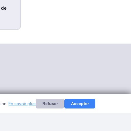
 de
es
tion.
En savoir plus
Refuser
Accepter