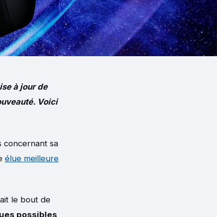
se à jour de
ouveauté. Voici
s concernant sa
re
élue meilleure
ait le bout de
dues possibles