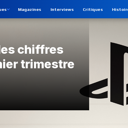
ues
Magazines
Interviews
Critiques
Histoir
es chiffres
ier trimestre