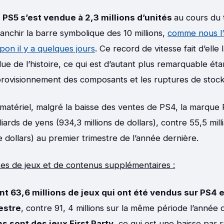
a PS5 s’est vendue à 2,3 ​​millions d’unités
au cours du 
anchir la barre symbolique des 10 millions,
comme nous l’
pon il y a quelques jours
. Ce record de vitesse fait d’elle 
e de l’histoire, ce qui est d’autant plus remarquable éta
ovisionnement des composants et les ruptures de stocks
matériel, malgré la baisse des ventes de PS4, la marque 
iards de yens (934,3 millions de dollars), contre 55,5 mil
e dollars) au premier trimestre de l’année dernière.
es de jeux et de contenus supplémentaires :
nt 63,6 millions de jeux qui ont été vendus sur PS4 
estre
, contre 91, 4 millions sur la même période l’année 
ns sont des jeux First Party
, ce qui est une baisse par 