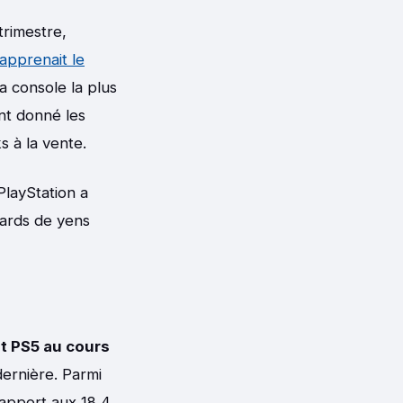
trimestre,
apprenait le
la console la plus
nt donné les
 à la vente.
PlayStation a
liards de yens
et PS5 au cours
dernière. Parmi
rapport aux 18,4