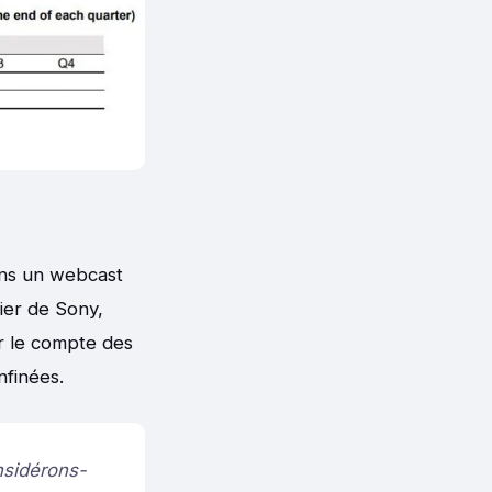
ans un webcast
cier de Sony,
ur le compte des
nfinées.
onsidérons-