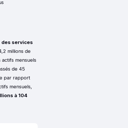
us
 des services
,2 millions de
s actifs mensuels
assés de 45
sse par rapport
ctifs mensuels,
llions à 104