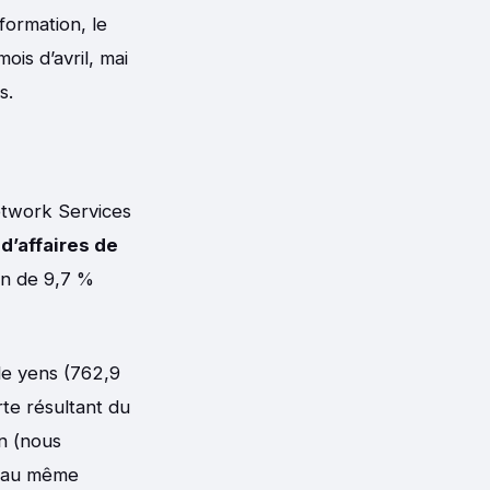
formation, le
ois d’avril, mai
s.
Network Services
 d’affaires de
on de 9,7 %
de yens (762,9
rte résultant du
on (nous
i au même