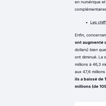
en numérique et 2
complémentaires,
Les chif
Enfin, concerna
ont augmenté 
dollars) bien qu
ont diminué. La 
millions à 46,3 m
aux 47,6 million
ils a baissé de 
millions (de 109