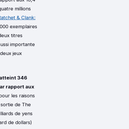
uatre millions
Ratchet & Clank:
 000 exemplaires
eux titres
 aussi importante
 deux jeux
 atteint 346
par rapport aux
pour les raisons
 sortie de The
illiards de yens
iard de dollars)