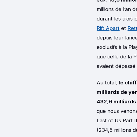
millions de l’an 
durant les trois
Rift Apart
et
Ret
depuis leur lanc
exclusifs à la Pl
que celle de la 
avaient dépassé 
Au total,
le chif
milliards de ye
432,6 milliards
que nous venons 
Last of Us Part I
(234,5 millions de