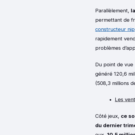
Parallèlement,
l
permettant de fr
constructeur nip
rapidement vendu
problèmes d’appr
Du point de vue 
généré 120,6 mill
(508,3 millions d
Les vent
Côté jeux,
ce so
du dernier trim
eux,
10,5 millio