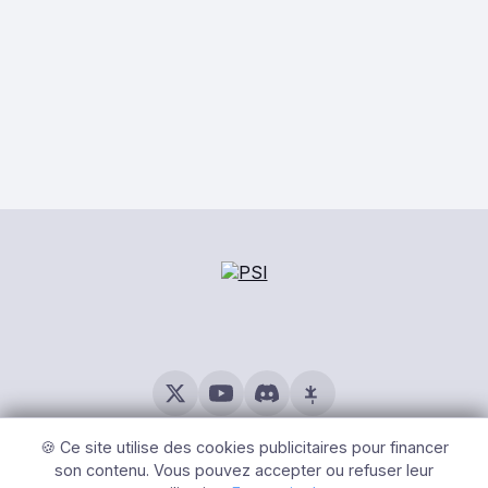
© 2026 PSI – Tous Droits Réservés |
Mentions légales
|
Gérer
les cookies
🍪 Ce site utilise des cookies publicitaires pour financer
son contenu. Vous pouvez accepter ou refuser leur