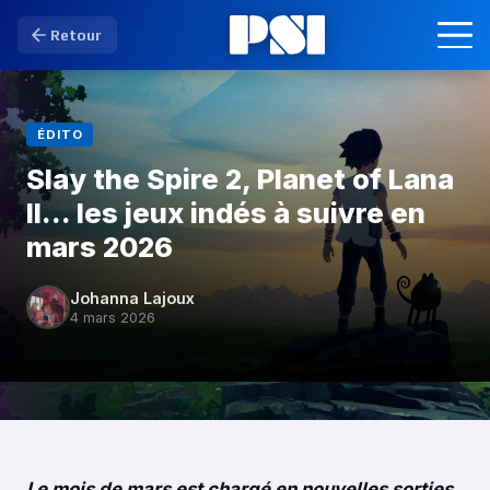
Retour
ÉDITO
Slay the Spire 2, Planet of Lana
II… les jeux indés à suivre en
mars 2026
Johanna Lajoux
4 mars 2026
Le mois de mars est chargé en nouvelles sorties