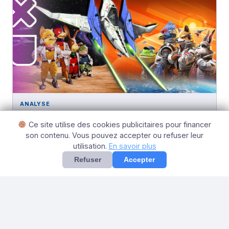
ANALYSE
C’est toujours le même Star Fox qui passe, tout
Ce site utilise des cookies publicitaires pour financer
seul au fond de l’Espace…
son contenu. Vous pouvez accepter ou refuser leur
11 mai 2026
utilisation.
En savoir plus
Refuser
Accepter