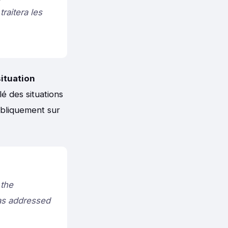
raitera les
situation
lé des situations
ubliquement sur
 the
has addressed