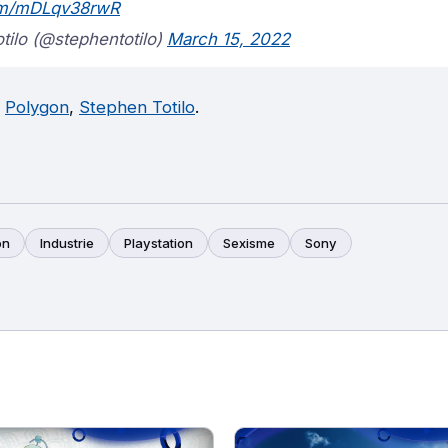
com/mDLqv38rwR
ilo (@stephentotilo)
March 15, 2022
,
Polygon
,
Stephen Totilo
.
on
Industrie
Playstation
Sexisme
Sony