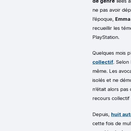
de genre
liées 
ne pas avoir dép
l’époque,
Emma M
recueillir les té
PlayStation.
Quelques mois p
collectif
. Selon
même. Les avocat
isolés et ne démo
n’était alors pas 
recours collectif
Depuis,
huit au
cette fois de mul