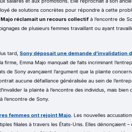
aux salaires et aux promotions. Elle reprochait à son anc
loyé de solutions concrètes pour répondre à cette prob
ajo réclamait un recours collectif
à l’encontre de S
moignages de plusieurs femmes travaillant ou ayant travail
lus tard,
Sony déposait une demande d’invalidation 
 la firme, Emma Majo manquait de faits incriminant l’entrep
s de Sony avançaient l’argument que la plainte concernai
ntrait aucune défaillance généralisée au sein de l’entrepr
d’invalider la plainte à l’encontre des individus, mais bien d
 à l’encontre de Sony.
tres femmes ont rejoint Majo
. Les nouvelles accusatio
tiples filiales à travers les États-Unis. Elles dénonçaient –