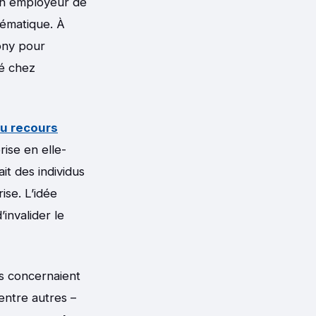
ien employeur de
lématique. À
ony pour
lé chez
du recours
rise en elle-
t des individus
ise. L’idée
’invalider le
ns concernaient
 entre autres –