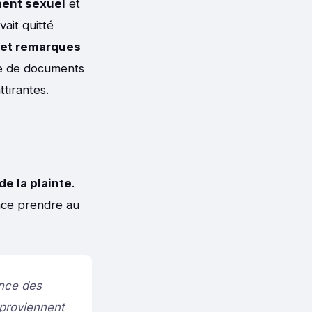
ent sexuel
et
ait quitté
 et remarques
ce de documents
tirantes.
de la plainte
.
nce prendre au
ance des
 proviennent