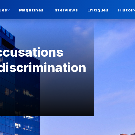
ues
Magazines
Interviews
Critiques
Histoir
ccusations
discrimination