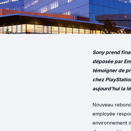
Sony prend final
déposée par Emm
témoigner de pr
chez PlayStation
aujourd’hui la l
Nouveau rebondi
employée respon
environnement de