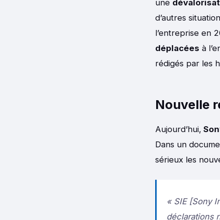
une
dévalorisat
d’autres situatio
l’entreprise en 
déplacées
à l’e
rédigés par les 
Nouvelle 
Aujourd’hui,
Sony
Dans un documen
sérieux les nouve
« SIE [Sony I
déclarations 