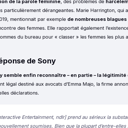
ion de la parole féminine
, des problèmes de
harcèlem
ns particulièrement dérangeantes. Marie Harrington, qui av
2019, mentionnait par exemple
de nombreuses blagues
ncontre des femmes. Elle rapportait également l’existen
hommes du bureau pour « classer » les femmes les plus at
réponse de Sony
 semble enfin reconnaître – en partie – la légitimité 
t légal destiné aux avocats d’Emma Majo, la firme anno
lles déclarations.
nteractive Entertainment, ndlr] prend au sérieux la subst
nouvellement soumises. Bien que la plupart d’entre-elles