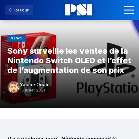
Retour
NEWS
Sony surveille les ventes de la
Nintendo Switch OLED et l’effet
de l’augmentation de son prix
Yacine Ouali
16 juillet 2021
Il y a quelques jours, Nintendo annonçait la