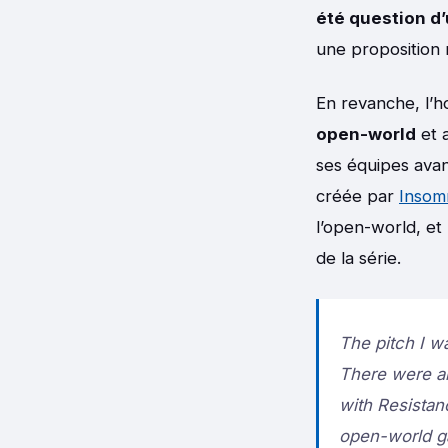
été question d’
une proposition r
En revanche, l’h
open-world
et 
ses équipes avant
créée par
Insom
l’open-world, et
de la série.
The pitch I w
There were al
with Resistanc
open-world g