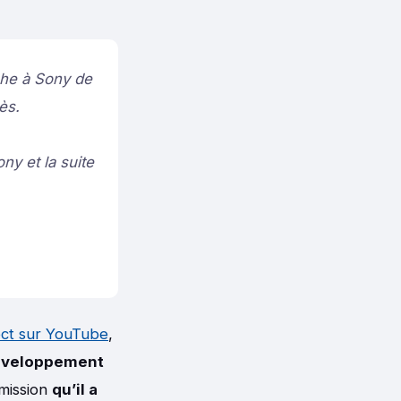
che à Sony de
ès.
y et la suite
ect sur YouTube
,
développement
mission
qu’il a