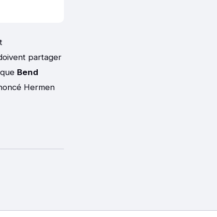
t
oivent partager
t que
Bend
 annoncé Hermen