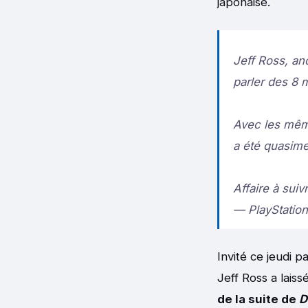
japonaise.
Jeff Ross, an
parler des 8
Avec les mê
a été quasime
Affaire à sui
— PlayStatio
Invité ce jeudi 
Jeff Ross a lais
de la suite de
D