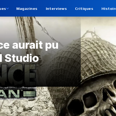
ues
Magazines
Interviews
Critiques
Histoir
ce aurait pu
d Studio