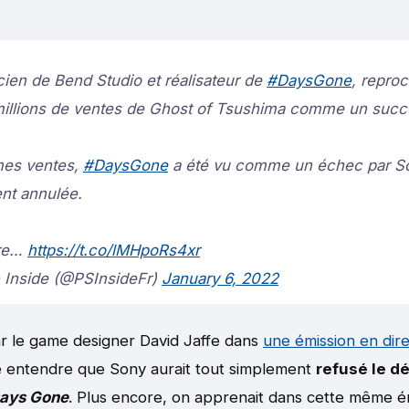
cien de Bend Studio et réalisateur de
#DaysGone
, repro
 millions de ventes de Ghost of Tsushima comme un succ
mes ventes,
#DaysGone
a été vu comme un échec par Son
nt annulée.
vre…
https://t.co/lMHpoRs4xr
n Inside (@PSInsideFr)
January 6, 2022
par le game designer David Jaffe dans
une émission en dir
sé entendre que Sony aurait tout simplement
refusé le 
ays Gone
. Plus encore, on apprenait dans cette même é