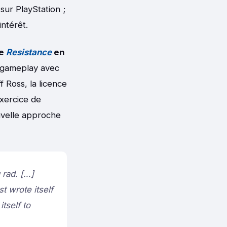
ur PlayStation ;
intérêt.
de
Resistance
en
 gameplay avec
f Ross, la licence
exercice de
uvelle approche
 rad. […]
t wrote itself
tself to