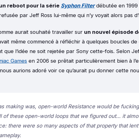
un reboot pour la série
Syphon Filter
débutée en 1999 s
efusée par Jeff Ross lui-même qui n’y voyait alors pas d’
omme aurait souhaité travailler sur
un nouvel épisode 
avait même commencé à réfléchir à quelques boucles de
 que l’idée ne soit rejetée par Sony cette-fois. Selon Jef
niac Games
en 2006 se prêtait particulièrement bien à l’
 nous aurions adoré voir ce qu’aurait pu donner cette no
as making was, open-world Resistance would be fucking
l of these open-world loops that we figured out… it almos
e: there were so many aspects of that property that lent i
ameplay.