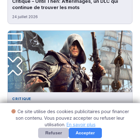
Critique – Until Then: Afterimages, un DLC qui
continue de trouver les mots
24 juillet 2026
CRITIQUE
Assassin’s Creed Black Flag Resynced : le retour
Ce site utilise des cookies publicitaires pour financer
réussi d’un épisode culte
son contenu. Vous pouvez accepter ou refuser leur
8 juillet 2026
utilisation.
En savoir plus
Refuser
Accepter