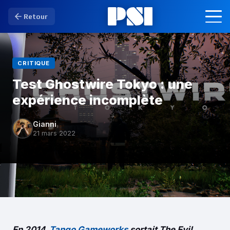
Retour
CRITIQUE
Test Ghostwire Tokyo : une
expérience incomplète
Gianni
21 mars 2022
En 2014,
Tango Gameworks
s
ortait The Evil