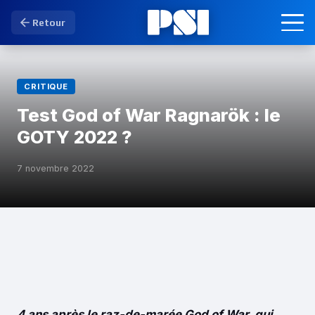
Retour
CRITIQUE
Test God of War Ragnarök : le
GOTY 2022 ?
7 novembre 2022
4 ans après le raz-de-marée God of War, qui