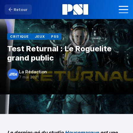
Retour
CRITIQUE
JEUX
PS5
Test Returnal : Le Roguelite
grand public
La Rédaction
7 mai 2021
Le dernier-né du studio
Housemarque
est une