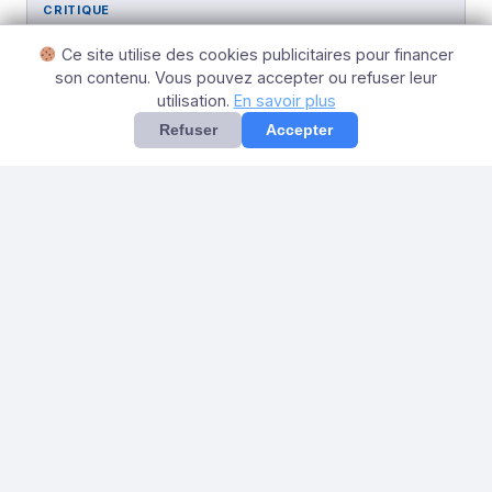
CRITIQUE
Assassin’s Creed Black Flag Resynced : le retour
Ce site utilise des cookies publicitaires pour financer
réussi d’un épisode culte
son contenu. Vous pouvez accepter ou refuser leur
8 juillet 2026
utilisation.
En savoir plus
Refuser
Accepter
CRITIQUE
Critique Pictonico! – Le WarioWare version
mobile
23 juin 2026