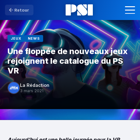
Retour
JEUX
NEWS
Une floppée de nouveaux jeux
rejoignent le catalogue du PS
VR
La Rédaction
3 mars 2021
Aujourd’hui est une belle journée pour la VR