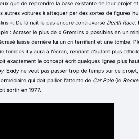
ieux que de reprendre la base existante de leur projet et 
s autres voitures à attaquer par des sortes de figures 
ns ». De là naît le pas encore controversé
Death Race
.
ple : écraser le plus de « Gremlins » possibles en un m
rasé laisse derrière lui un cri terrifiant et une tombe. P
e tombes il y aura à l’écran, rendant d’autant plus difficil
it exactement le concept écrit quelques lignes plus hau
by
. Exidy ne veut pas passer trop de temps sur ce projet
rmédiaire qui doit pallier l’attente de
Car Polo
(le
Rocket
oit sortir en 1977.