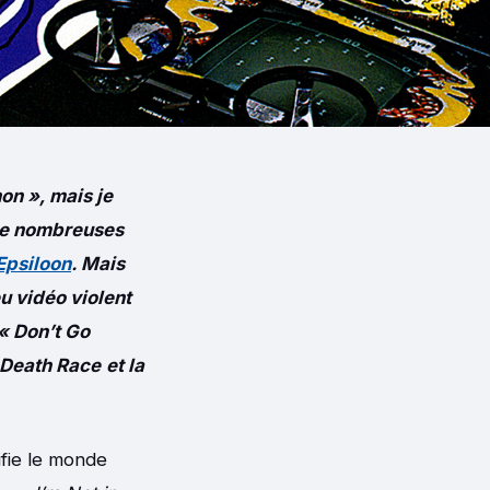
non », mais je
 de nombreuses
Epsiloon
. Mais
eu vidéo violent
« Don’t Go
 Death Race
et la
ifie le monde