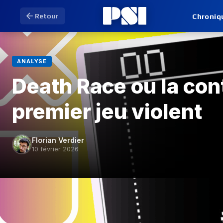
Chroniq
Retour
ANALYSE
Death Race ou la con
premier jeu violent
Florian Verdier
10 février 2026