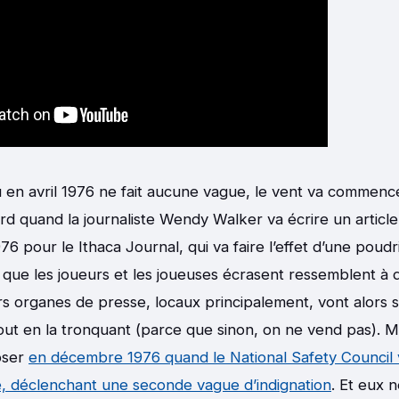
eu en avril 1976 ne fait aucune vague, le vent va commenc
ard quand la journaliste Wendy Walker va écrire un article 
 1976 pour le Ithaca Journal, qui va faire l’effet d’une poudr
que les joueurs et les joueuses écrasent ressemblent à d
vers organes de presse, locaux principalement, vont alors
ut en la tronquant (parce que sinon, on ne vend pas). M
oser
en décembre 1976 quand le National Safety Council v
le, déclenchant une seconde vague d’indignation
. Et eux 