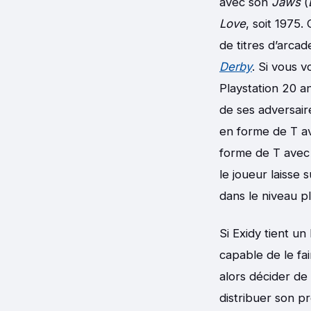
avec son
Jaws
(
Love
, soit 1975.
de titres d’arca
Derby
. Si vous v
Playstation 20 an
de ses adversair
en forme de T av
forme de T avec d
le joueur laisse 
dans le niveau pl
Si Exidy tient un
capable de le fa
alors décider de 
distribuer son p