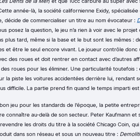
Les Dents de la Mer
) et que 10cc carbure au super avec
 Cette année-là, la société californienne Exidy, spécialisée
de, décide de commercialiser un titre au nom évocateur :
D
ous posez la question, le jeu n’a rien à voir avec le projet 
s plus tard, même si la base et le but sont les mêmes : dé
es et être le seul encore vivant. Le joueur contrôle donc 
ec des roues et doit rentrer en contact avec d’autres aff
es roues pour les éliminer. Une particularité toutefois :
sur la piste les voitures accidentées derrière lui, rendan
us difficile. La partie prend fin quand le temps imparti est
 bon jeu pour les standards de l’époque, la petite entrepr
ire connaître au-delà de son secteur. Peter Kaufmann et 
revendre les droits du titre à la société Chicago Coin, qu
roduit dans son réseau et sous un nouveau titre :
Demolit