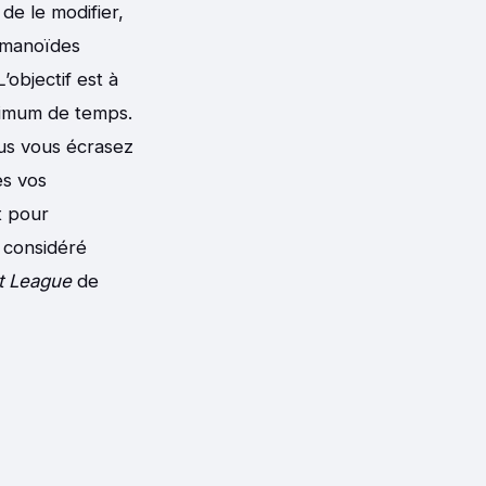
de le modifier,
humanoïdes
 L’objectif est à
inimum de temps.
lus vous écrasez
es vos
t pour
, considéré
 League
de