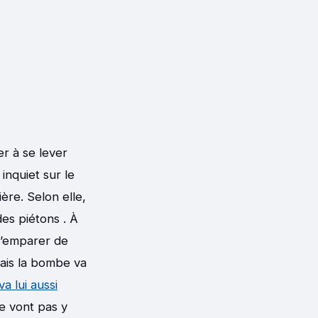
er à se lever
inquiet sur le
ière. Selon elle,
es piétons . À
 s’emparer de
ais la bombe va
a lui aussi
ne vont pas y