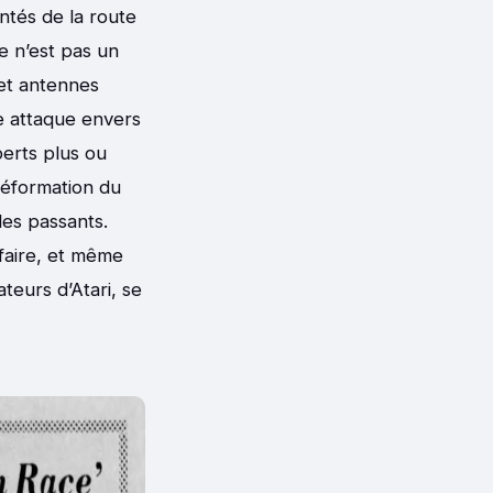
entés de la route
 n’est pas un
t antennes
le attaque envers
perts plus ou
déformation du
les passants.
ffaire, et même
eurs d’Atari, se