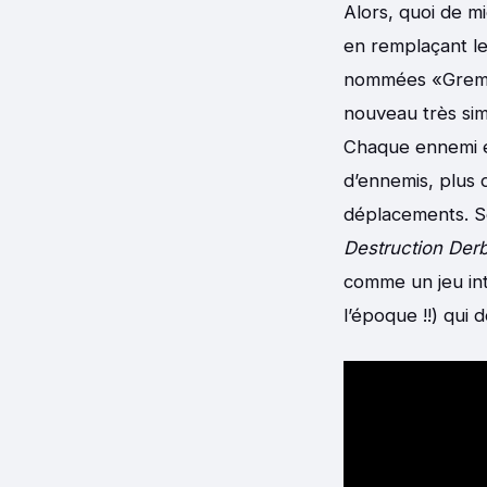
Alors, quoi de m
en remplaçant le
nommées «Gremli
nouveau très sim
Chaque ennemi éc
d’ennemis, plus d
déplacements. So
Destruction Der
comme un jeu inte
l’époque !!) qui d