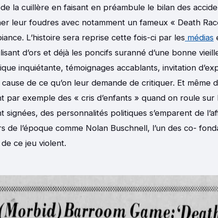
 de la cuillère en faisant en préambule le bilan des accid
ner leur foudres avec notamment un fameux « Death Race
iance. L’histoire sera reprise cette fois-ci par les
médias
e
ilisant d’ors et déjà les poncifs suranné d’une bonne vieil
sique inquiétante, témoignages accablants, invitation d’ex
a cause de ce qu’on leur demande de critiquer. Et même 
t par exemple des « cris d’enfants » quand on roule sur 
nt signées, des personnalités politiques s’emparent de l’a
 de l’époque comme Nolan Buschnell, l’un des co- fondat
 de ce jeu violent.