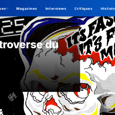
ues
Magazines
Interviews
Critiques
Histoir
troverse du