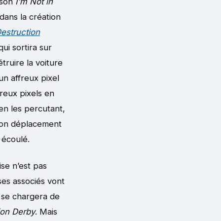
 son
I’m Not in
 dans la création
estruction
qui sortira sur
truire la voiture
un affreux pixel
reux pixels en
 en les percutant,
t son déplacement
 écoulé.
ise n’est pas
ses associés vont
i se chargera de
ion Derby
. Mais