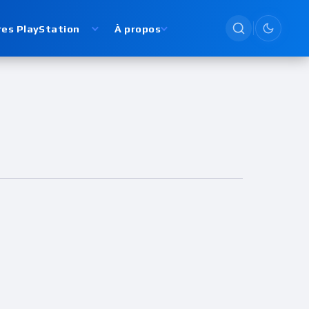
res PlayStation
À propos
Passer en