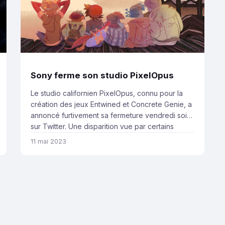
Sony ferme son studio PixelOpus
Le studio californien PixelOpus, connu pour la
création des jeux Entwined et Concrete Genie, a
annoncé furtivement sa fermeture vendredi soir
sur Twitter. Une disparition vue par certains
comme une preuve de plus de la concentration
11 mai 2023
des efforts de PlayStation vers les studios
producteurs de AAA, au détriment en interne des
groupes de développeurs plus […]