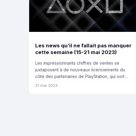
Les news qu’il ne fallait pas manquer
cette semaine (15-21 mai 2023)
Les impressionnants chiffres de ventes se
juxtaposent à de nouveaux licenciements du
côté des partenaires de PlayStation, qui sort
enfin l’artillerie lourde niveau communication
21 mai 2023
avec sa première conférence de grosse
ampleur depuis septembre 2021. Voici toutes les
news qu’il ne fallait pas manquer cette semaine.
Bonne lecture ! Les infos indispensables Après
près de deux […]