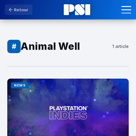
Retour
Animal Well
#
1 article
NEWS