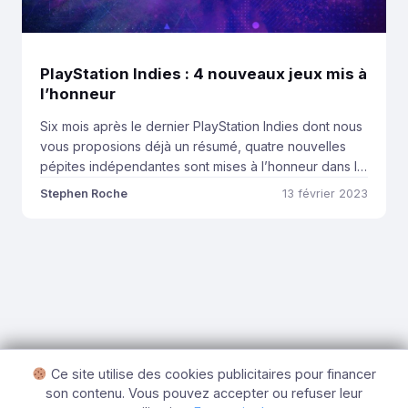
PlayStation Indies : 4 nouveaux jeux mis à
l’honneur
Six mois après le dernier PlayStation Indies dont nous
vous proposions déjà un résumé, quatre nouvelles
pépites indépendantes sont mises à l’honneur dans le
PS Blog. Une belle occasion de découvrir des
Stephen Roche
13 février 2023
expériences rafraîchissantes et innovantes à venir
prochainement sur PlayStation. Voici un résumé
complet des annonces. PixelJunk Scrappers Deluxe
Le premier jeu présenté lors […]
Ce site utilise des cookies publicitaires pour financer
son contenu. Vous pouvez accepter ou refuser leur