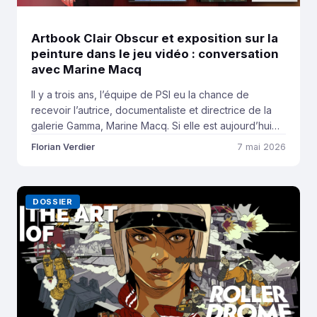
Artbook Clair Obscur et exposition sur la
peinture dans le jeu vidéo : conversation
avec Marine Macq
Il y a trois ans, l’équipe de PSI eu la chance de
recevoir l’autrice, documentaliste et directrice de la
galerie Gamma, Marine Macq. Si elle est aujourd’hui
connu d’une partie du public pour avoir été l’autrice
Florian Verdier
7 mai 2026
de l’Artbook de Clair Obscur : Expedition 33, Marine a
en réalité multiplié les projets de grande envergure.
Le […]
DOSSIER