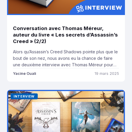
Conversation avec Thomas Méreur,
auteur du livre « Les secrets d’Assassin’s
Creed » (2/2)
Alors qu’Assassin’s Creed Shadows pointe plus que le
bout de son nez, nous avons eu la chance de faire
une deuxième interview avec Thomas Méreur pour
parler du 2ème tome de son ouvrage « Les secrets
Yacine Ouali
19 mars 2025
d’Assassin’s Creed » publié chez Third Éditions, qui
couvre cette fois la période allant de 2014 à 2023,
d’AC Unity à […]
INTERVIEW