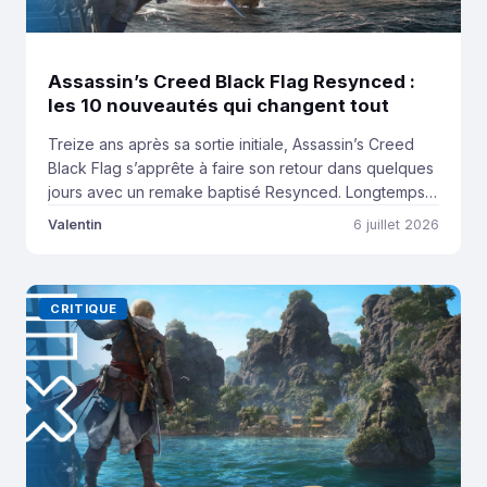
Assassin’s Creed Black Flag Resynced :
les 10 nouveautés qui changent tout
Treize ans après sa sortie initiale, Assassin’s Creed
Black Flag s’apprête à faire son retour dans quelques
jours avec un remake baptisé Resynced. Longtemps
considéré comme parmi l’un des épisodes les plus
Valentin
6 juillet 2026
appréciés de la franchise, Black Flag occupe encore
aujourd’hui une place particulière dans le cœur des
joueurs. En sortant cet atout de sa manche […]
CRITIQUE