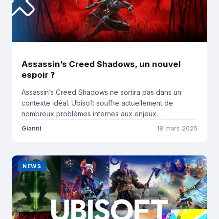
Assassin’s Creed Shadows, un nouvel
espoir ?
Assassin’s Creed Shadows ne sortira pas dans un
contexte idéal. Ubisoft souffre actuellement de
nombreux problèmes internes aux enjeux
conséquents. Le procès des anciens cadres
Gianni
18 mars 2025
repoussé à juin, les grèves multiples des employés,
ou encore la santé économique de l’entreprise, rien
ne passe inaperçu. En octobre dernier, nous
NEWS
apprenions aussi le démantèlement des équipes de
[…]