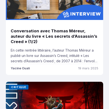
Conversation avec Thomas Méreur,
auteur du livre « Les secrets d’Assassin’s
Creed » (1/2)
En cette rentrée littéraire, l’auteur Thomas Méreur a
publié un livre sur Assassin’s Creed, intitulé « Les
secrets d’Assassin’s Creed ; de 2007 à 2014 : l’envol« .
Nous avons eu la chance de pouvoir faire une
Yacine Ouali
19 mars 2025
interview avec Thomas Méreur, pour parler de son
ouvrage mais aussi de sa vision d’Assassin’s Creed, sa
genèse et son […]
CRITIQUE