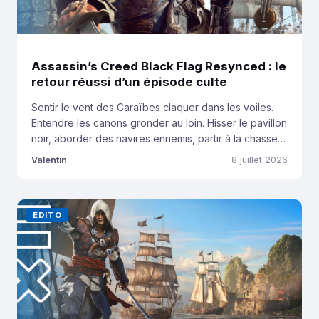
Assassin’s Creed Black Flag Resynced : le
retour réussi d’un épisode culte
Sentir le vent des Caraïbes claquer dans les voiles.
Entendre les canons gronder au loin. Hisser le pavillon
noir, aborder des navires ennemis, partir à la chasse
aux trésors oubliés… et bâtir sa propre légende sur
Valentin
8 juillet 2026
les mers. Bienvenue dans ce test d’Assassin’s Creed
Black Flag Resynced, le retour d’un des épisodes les
plus cultes […]
ÉDITO