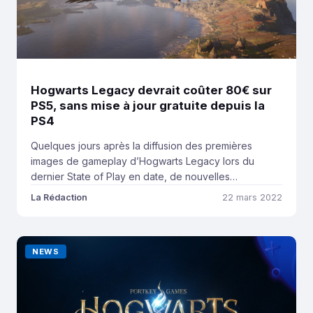
Hogwarts Legacy devrait coûter 80€ sur
PS5, sans mise à jour gratuite depuis la
PS4
Quelques jours après la diffusion des premières
images de gameplay d’Hogwarts Legacy lors du
dernier State of Play en date, de nouvelles
informations arrivent au compte-gouttes. Et si les pré-
La Rédaction
22 mars 2022
commandes du jeu n’ont pas encore officiellement
débuté, certains revendeurs affichent d’ores et déjà
des informations tarifaires. Après avoir visiblement
NEWS
conquis les amateurs de l’univers d’Harry […]