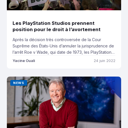
Les PlayStation Studios prennent
position pour le droit à l’avortement
Après la décision très controversée de la Cour
Suprême des États-Unis d’annuler la jurisprudence de
l’arrêt Roe v Wade, qui date de 1973, les PlayStation
Studios ont un par un pris position sur Twitter pour
Yacine Ouali
24 juin 2022
dénoncer la situation. Ces tweets interviennent alors
que Jim Ryan a récemment demandé aux employés
de la société d’éviter de […]
NEWS