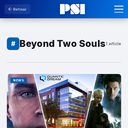
Retour
Beyond Two Souls
#
1 article
NEWS