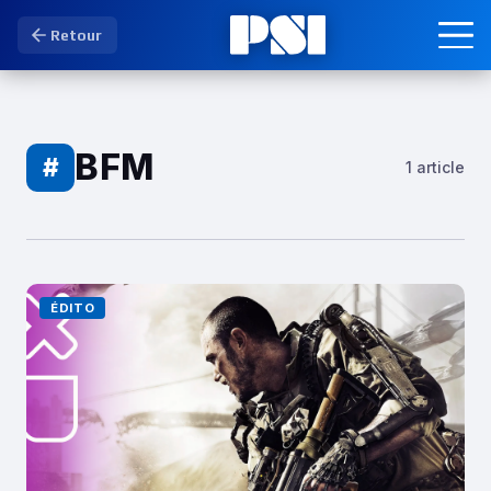
Retour
BFM
#
1 article
ÉDITO