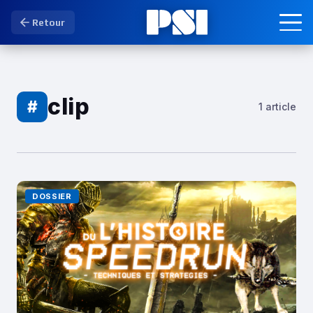
Retour
clip
#
1 article
DOSSIER